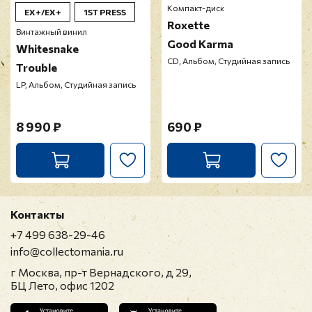
Компакт-диск
EX+/EX+
1ST PRESS
Roxette
Винтажный винил
Good Karma
Whitesnake
CD, Альбом, Студийная запись
Trouble
LP, Альбом, Студийная запись
8 990 ₽
690 ₽
Контакты
+7 499 638-29-46
info@collectomania.ru
г Москва, пр-т Вернадского, д 29,
БЦ Лето, офис 1202