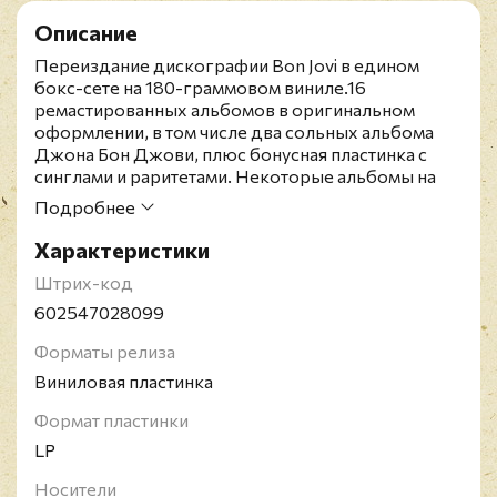
Описание
Переиздание дискографии Bon Jovi в едином
бокс-сете на 180-граммовом виниле.16
ремастированных альбомов в оригинальном
оформлении, в том числе два сольных альбома
Джона Бон Джови, плюс бонусная пластинка с
синглами и раритетами. Некоторые альбомы на
виниле издаются впервые.Bon Jovi - американская
Подробнее
рок-группа из Нью-Джерси, которая была
образована в 1983 году. Всемирной популярности
Характеристики
Bon Jovi поспособствовал альбом "Slippery When
Штрих-код
Wet" (1986). В общей сложности их альбомы были
проданы тиражом 130 миллионов копий. Они
602547028099
отыграли более 2600 концертов в 50 странах. В
Форматы релиза
2006 году музыканты были включены в "Зал
музыкальной славы Великобритании". Группа
Виниловая пластинка
получила награду в 2004 году за музыкальные
достижения на "American Music
Формат пластинки
Awards".Раритетное издание! Давно снято с
LP
производства!
Носители