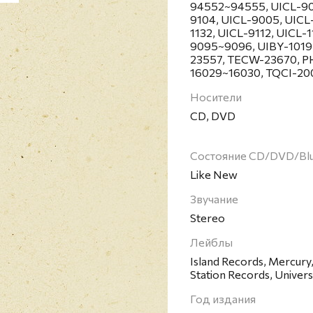
94552~94555, UICL-90
9104, UICL-9005, UICL
1132, UICL-9112, UICL-1
9095~9096, UIBY-1019
23557, TECW-23670, 
16029~16030, TQCI-20
Носители
CD, DVD
Состояние CD/DVD/Bl
Like New
Звучание
Stereo
Лейблы
Island Records, Mercury
Station Records, Univers
Год издания