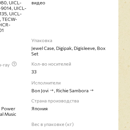
80, UICL-
видео
-9014, UICL-
135, UICL-
, TECW-
PHCR-
01
Упаковка
Jewel Case, Digipak, Digisleeve, Box
Set
Кол-во носителей
u-ray
33
Исполнители
Bon Jovi
,
Richie Sambora
Страна производства
, Power
Япония
al Music
Вес в упаковке (кг)