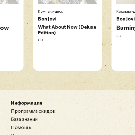
Компакт-диск
Компакт-д
Bon Jovi
Bon Jovi
Now
What About Now (Deluxe
Burnin
Перед публ
Edition)
CD
CD
Информация
Программа скидок
База знаний
Помощь