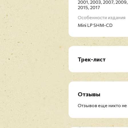
2001, 2003, 2007, 2009,
2015, 2017
Особенности издания
Mini LP SHM-CD
Трек-лист
CD1: Bon Jovi
CD2: 7800° Fahrenheit
CD3: Slippery When We
CD4: New Jersey
Отзывы
CD5: Keep The Faith
CD6: Cross Road - The B
Отзывов еще никто не 
CD7: These Days
CD8: Blaze Of Glory
CD9: Richie Sambora ‎– 