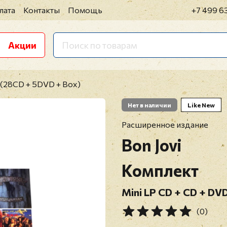
лата
Контакты
Помощь
+7 499 6
Акции
i (28CD + 5DVD + Box)
Нет в наличии
Like New
Расширенное издание
Bon Jovi
Комплект
Mini LP CD + CD + D
(0)