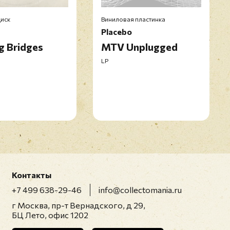
Оставить отзыв
иск
Виниловая пластинка
Placebo
g Bridges
MTV Unplugged
икацией отзывы проходят модерацию
LP
Контакты
+7 499 638-29-46
info@collectomania.ru
г Москва, пр-т Вернадского, д 29,
БЦ Лето, офис 1202