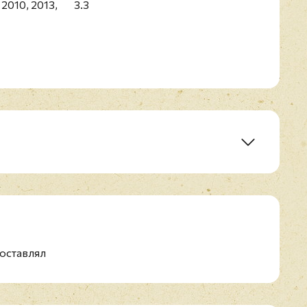
 2010, 2013,
3.3
t
est Of Bon Jovi
оставлял
Stranger In This Town