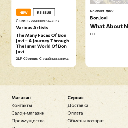
Компакт-диск
NEW
REISSUE
Bon Jovi
Лимитированное издание
What About 
Various Artists
CD
The Many Faces Of Bon
Jovi – A Journey Through
The Inner World Of Bon
Jovi
2LP, Сборник, Студийная запись
Магазин
Сервис
Контакты
Доставка
Салон-магазин
Оплата
Преимущества
Обмен и возврат