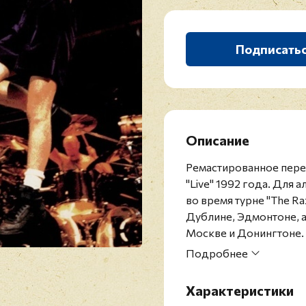
Подписать
Описание
Ремастированное пере
"Live" 1992 года. Для
во время турне "The Ra
Дублине, Эдмонтоне, а
Москве и Донингтоне.
Группа AC/DC была сфо
Подробнее
альбом был выпущен в 
пластинок, а самым про
Характеристики
коллектива вписано в 