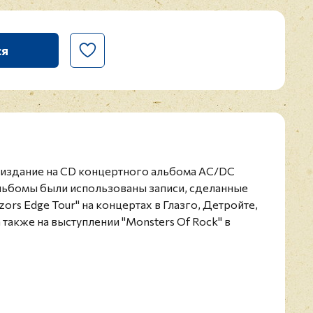
ся
издание на CD концертного альбома AC/DC
 альбомы были использованы записи, сделанные
zors Edge Tour" на концертах в Глазго, Детройте,
 также на выступлении "Monsters Of Rock" в
рмирована в Австралии в 1973 году, а первый
1975. Всего было продано 150 млн. копий их
даваемым оказался альбом "Back in Black". Имя
Зал славы рок-н-ролла. За композицию "War