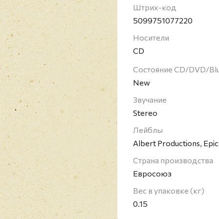
Machine" была присвое
Штрих-код
AC/DC на четвертую ст
5099751077220
хард-рока".
Носители
CD
Состояние CD/DVD/Bl
New
Звучание
Stereo
Лейблы
Albert Productions, Epic
Страна производства
Евросоюз
Вес в упаковке (кг)
0.15