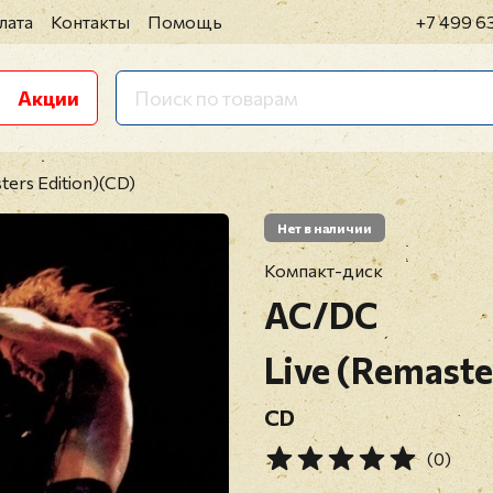
лата
Контакты
Помощь
+7 499 6
Акции
ters Edition)(CD)
Нет в наличии
Компакт-диск
AC/DC
Live (Remaste
CD
(0)