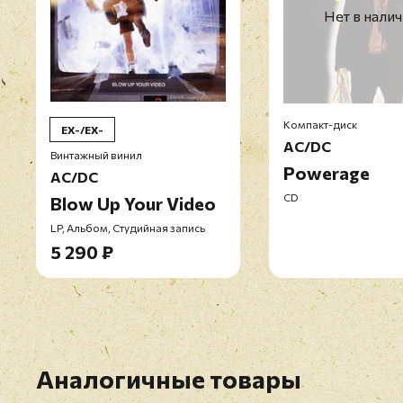
Нет в нали
Компакт-диск
EX-/EX-
AC/DC
Винтажный винил
Powerage
AC/DC
CD
Blow Up Your Video
LP, Альбом, Студийная запись
5 290 ₽
Аналогичные товары