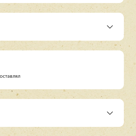
оставлял
t Cheap
ght Long
Rock (We Salute You)