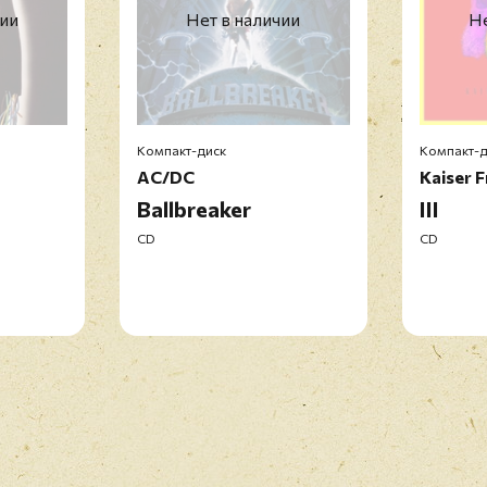
чии
Нет в наличии
Не
Компакт-диск
Компакт-д
AC/DC
Kaiser F
Ballbreaker
III
CD
CD