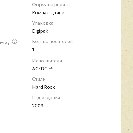
на премия Грэмми. Телеканал VH1 поставил
Форматы релиза
рочку в списке "100 величайших исполнителей
Компакт-диск
Упаковка
Digipak
Кол-во носителей
u-ray
1
Исполнители
AC/DC
Стили
Hard Rock
Год издания
2003