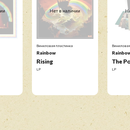
13. Smoke On The Water 
чии
Нет в наличии
Не
DVD: (Live At Monsters
1. All Night Long
2. Catch The Rainbow
3. Eyes Of The World
4. Lost In Hollywood/Gu
Виниловая пластинка
Виниловая
5. Will You Love Me To
Rainbow
Rainbo
6. Long Live Rock 'n' Roll
Rising
The Po
7. Kill The King
LP
LP
8. Long Live Rock 'n' Roll