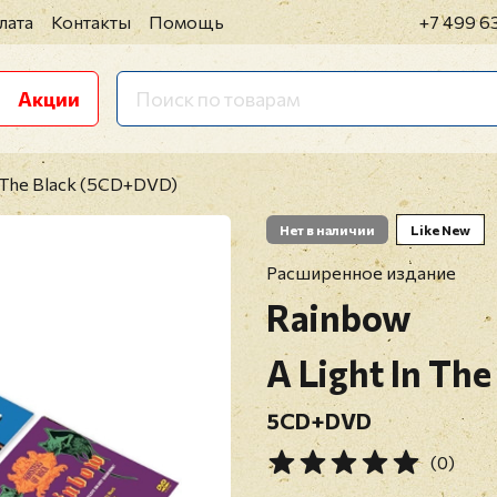
лата
Контакты
Помощь
+7 499 6
Акции
n The Black (5CD+DVD)
Нет в наличии
Like New
Расширенное издание
Rainbow
A Light In The
5CD+DVD
(0)