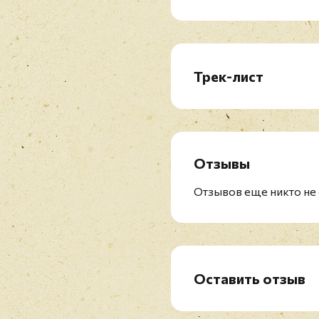
Трек-лист
CD1: (1971-1976)
1. Black Sheep Of The Fa
2. Sixteenth Century Gr
3. Snake Charmer
Отзывы
4. Temple Of The King
5. Tarot Woman (Rough 
Отзывов еще никто не 
6. Stargazer (Rough Mix
7. Run With The Wolf (R
8. Mistreated (Live In Os
9. Purple Haze/White C
Mountain/Blues/Man On T
Оставить отзыв
1976)
Рейтинг
*
CD2: (1977-1978)