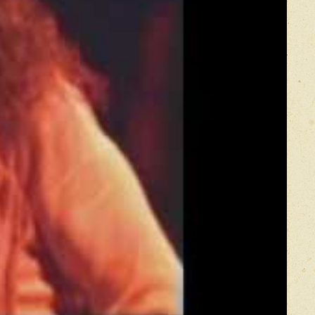
s Of The World (Live Calderone Hall, NY, 30 Nov'
e Calderone Hall, NY, 30 Nov' 1979)
y (Live Calderone Hall, NY, 30 Nov' 1979)
le Remix Version)
astle Donington, 1980)
er Mal
At Hammersmith Odeon, London, 27 July 1981)
Live At Hammersmith Odeon, London, 27 July 1981)
Dream Chaser)