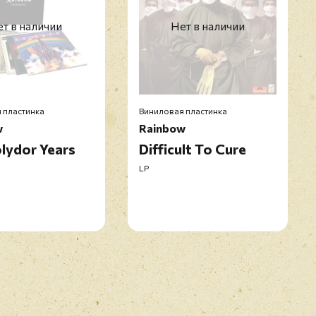
(Live Budokan, Tokyo, Japan, 14 March 1984)
т в наличии
Нет в наличии
 Of Rock, Castle Donington, UK, 16 August 1980)
itar Solo
 пластинка
Виниловая пластинка
morrow?
w
Rainbow
 (Part 1)
lydor Years
Difficult To Cure
LP
 (Part 2)