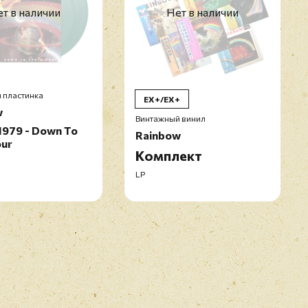
т в наличии
Нет в наличии
 пластинка
EX+/EX+
w
Винтажный винил
1979 - Down To
Rainbow
our
Комплект
LP