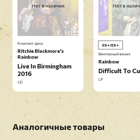
Нет в наличии
Нет в нали
Компакт-диск
EX+/EX+
Ritchie Blackmore's
Винтажный винил
Rainbow
Rainbow
Live In Birmingham
Difficult To C
2016
LP
CD
Аналогичные товары