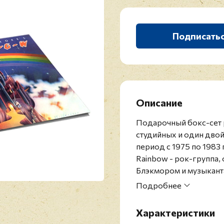
Подписать
Описание
Подарочный бокс-сет 
студийных и один дво
период с 1975 по 1983 
Rainbow - рок-группа,
Блэкмором и музыканта
Джеймсом Дио. В групп
Подробнее
года было выпущено во
Творчество Rainbow ок
Характеристики
хэви-метала.