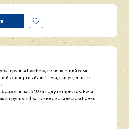
ся
рок-группы Rainbow, включающий семь
йной концертный альбомы, выпущенные в
гг.
 образованная в 1975 году гитаристом Ричи
ми группы Elf во главе с вокалистом Ронни
е многократно менялись участники, до 1983
семь пластинок, каждая - с разным составом.
азало большое влияние на развитие хард-рока и