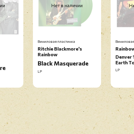
чии
Нет в наличии
Не
Виниловая пластинка
Виниловая
Ritchie Blackmore's
Rainbo
Rainbow
Denver 
Black Masquerade
Earth T
ure
LP
LP