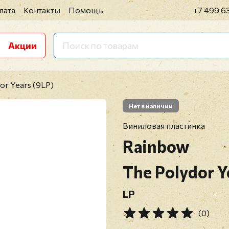
лата
Контакты
Помощь
+7 499 6
Акции
or Years (9LP)
Нет в наличии
Виниловая пластинка
Rainbow
The Polydor Y
LP
(0)