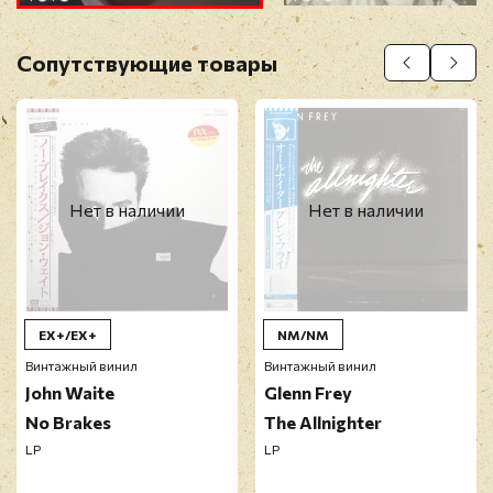
Оставить отзыв
Сопутствующие товары
Перед публикацией отзывы проходят
модерацию
Нет в наличии
Нет в наличии
EX+/EX+
NM/NM
Винтажный винил
Винтажный винил
John Waite
Glenn Frey
No Brakes
The Allnighter
LP
LP