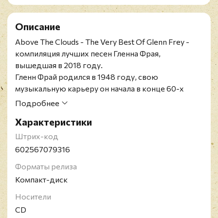
Описание
Above The Clouds - The Very Best Of Glenn Frey -
компиляция лучших песен Гленна Фрая,
вышедшая в 2018 году.
Гленн Фрай родился в 1948 году, свою
музыкальную карьеру он начала в конце 60-х
годов. В 1971 году Фрай стал одним из
Подробнее
основателей группы Eagles, ставшей одним из
Характеристики
самых популярных американских коллективов в
истории, после ее распада музыкант начал
Штрих-код
успешную сольную карьеру. Два его альбома, No
602567079316
Fun Aloud (1982) и The Allnighter (1984), получили
Форматы релиза
золотой статус в США, а две песни "The Heat Is On"
Компакт-диск
(из фильма "Полицейский из Беверли-Хиллз) и
"You Belong To The City" (из сериала "Полиция
Носители
Майами: Отдел нравов") в различное время
CD
занимали второе место американского хит-