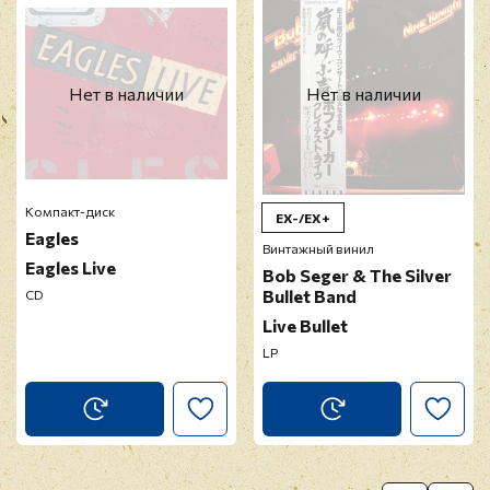
Прикрепить фото
Оставить отзыв
Нет в наличии
Нет в наличии
Перед публикацией отзывы проходят
модерацию
Компакт-диск
EX-/EX+
Eagles
Винтажный винил
Eagles Live
Bob Seger & The Silver
Bullet Band
CD
Live Bullet
LP