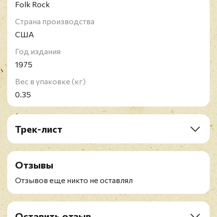
Folk Rock
Страна производства
США
Год издания
1975
Вес в упаковке (кг)
0.35
Трек-лист
A1. One Of These Nights
A2. Too Many Hands
Отзывы
A3. Hollywood Waltz
A4. Journey Of The Sorcerer
Отзывов еще никто не оставлял
B1. Lyin' Eyes
B2. Take It To The Limit
B3. Visions
Оставить отзыв