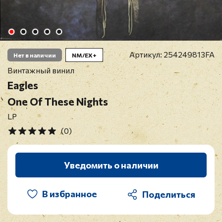
Артикул:
254249813FA
Нет в наличии
NM/EX+
Винтажный винил
Eagles
One Of These Nights
LP
(0)
Уведомить о наличии
В избранное