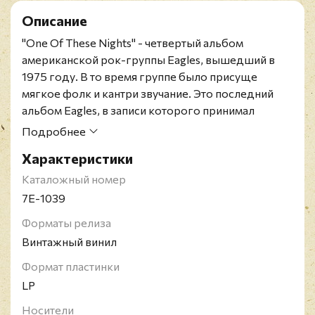
Описание
"One Of These Nights" - четвертый альбом
американской рок-группы Eagles, вышедший в
1975 году. В то время группе было присуще
мягкое фолк и кантри звучание. Это последний
альбом Eagles, в записи которого принимал
участие гитарист Берни Лидон, которого позже
Подробнее
заменил Джо Уолш. Лидон покинул группу после
Характеристики
тура One Of These Nights.
Оригинальное американское издание. Конверт с
Каталожный номер
тиснением в состоянии близком к идеальному,
7E-1039
винил в превосходном состоянии.
Форматы релиза
Американская рок-группа Eagles образовалась в
Винтажный винил
1971 году. Их основной стиль - это мелодичный
софт- и кантри-рок. В свой золотой период с 1971
Формат пластинки
по 1981 годы альбомы Eagles 4 раза возглавляли
LP
чарт Billboard Top 200, а синглы 5 раз занимали
Носители
первые места в чарте Billboard Hot 100. В мире