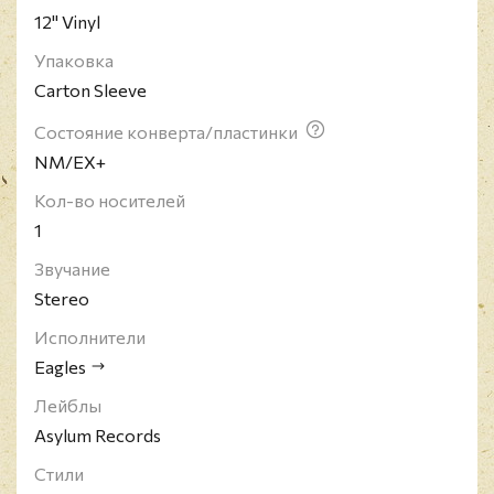
12" Vinyl
было продано 65 млн. копий их альбомов.
Упаковка
Carton Sleeve
Состояние конверта/пластинки
NM/EX+
Кол-во носителей
1
Звучание
Stereo
Исполнители
Eagles
Лейблы
Asylum Records
Стили