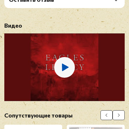
B4. After The Thrill Is Gone
Рейтинг
*
B5. I Wish You Peace
Видео
Имя
*
E-mail
*
Отзыв
*
Сопутствующие товары