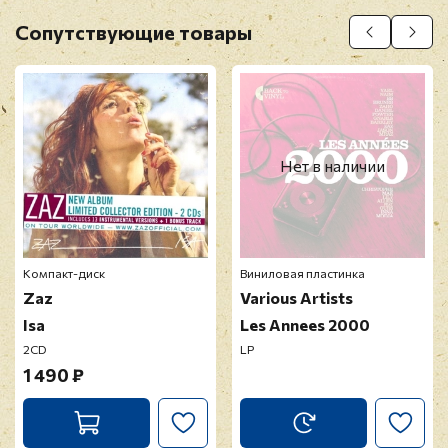
Оставить отзыв
Сопутствующие товары
Перед публикацией отзывы проходят
модерацию
Нет в наличии
Компакт-диск
Виниловая пластинка
Zaz
Various Artists
Isa
Les Annees 2000
2CD
LP
1 490 ₽