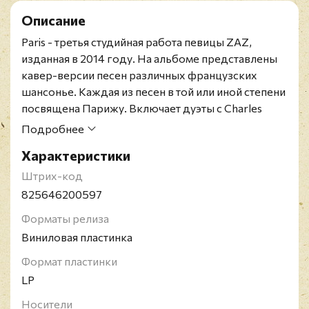
Описание
Paris - третья студийная работа певицы ZAZ,
изданная в 2014 году. На альбоме представлены
кавер-версии песен различных французских
шансонье. Каждая из песен в той или иной степени
посвящена Парижу. Включает дуэты с Charles
Aznavour и Nikki Yanofski. Кроме того, на альбоме
Подробнее
содержатся две ранее не издававшиеся песни
Характеристики
ZAZ ("Dans Mon Paris (Swing Manouche Version)" и
"Paris, L'aprés-Midi").
Штрих-код
ZAZ (Isabelle Geffroy) - певица из Франции,
825646200597
начавшая музыкальную карьеру в 2001 году. В
Форматы релиза
своем творчестве певица сочетает шансон,
Виниловая пластинка
эстрадную песню, фолк, джаз, акустическую
музыку. ZAZ обладает необычным голосом
Формат пластинки
похожим на Фреэль и Пиаф.
LP
Носители