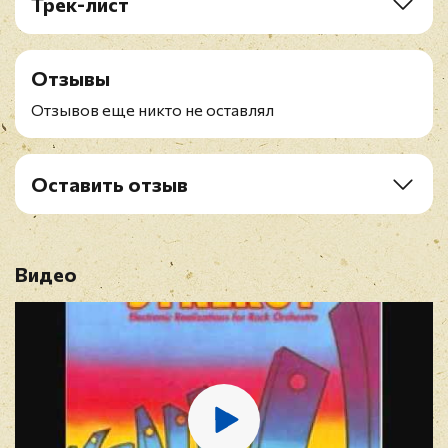
Трек-лист
A1 Legacy
A2 Slaughter On Tenth Avenue
Отзывы
B1 Synergy
B2 Relay Breakdown
Отзывов еще никто не оставлял
B3 Warriors
Оставить отзыв
Рейтинг
*
Видео
Имя
*
E-mail
*