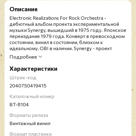
Описание
Electronic Realizations For Rock Orchestra -
дебютный альбом проекта экспериментальной
музыки Synergy, вышедший в 1975 году. Японское
переиздание 1979 года. Конверт в превосходном
состоянии, винил в состоянии, близком к
идеальному. OBI в наличии. Synergy - проект
музыканта-электронщика, композитора и
Подробнее
исполнителя на синтезаторе Ларри Фаста. Проект
существовал с 1975 по 1987 год, в нём Ларри Фаст
Характеристики
создавал композиции в духе классики на
Штрих-код
электронном инструменте, к которым добавлял
также гитары и ударные. Это сделало альбомы
2040750419415
Synergy близкими к арт-року или к музыке в стиле
Каталожный номер
эмбиент. Впоследствии Ларри Фаст работал с
многими популярными исполнителями, среди
BT-8104
которых Питер Гэбриел, Бонни Тайлер, группы
Foreigner, Nektar, ,Daryl Hall &, John Oates и другие.
Форматы релиза
Винтажный винил
Формат пластинки