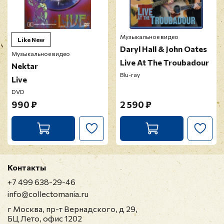
Музыкальное видео
Like New
Daryl Hall & John Oates
Музыкальное видео
Live At The Troubadour
Nektar
Blu-ray
Live
DVD
990 ₽
2 590 ₽
Контакты
+7 499 638-29-46
info@collectomania.ru
г Москва, пр-т Вернадского, д 29,
БЦ Лето, офис 1202