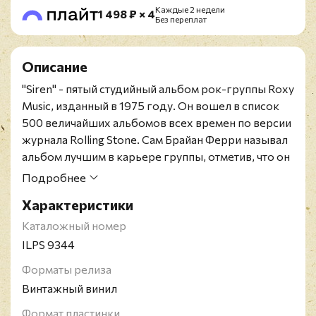
Каждые 2 недели
1 498 ₽ × 4
Без переплат
Описание
"Siren" - пятый студийный альбом рок-группы Roxy
Music, изданный в 1975 году. Он вошел в список
500 величайших альбомов всех времен по версии
журнала Rolling Stone. Cам Брайан Ферри называл
альбом лучшим в карьере группы, отметив, что он
сочетает в себе энергию первых двух альбомов
Подробнее
Roxy Music и профессионализм двух последних.
Характеристики
Первое шведское издание представлено на
чёрном виниле. Конверт в превосходном
Каталожный номер
состоянии, винил в состоянии, близком к
ILPS 9344
идеальному.
Форматы релиза
Roxy Music - британская рок-группа, созданная в
Винтажный винил
1971 году. В состав коллектива вошли Брайан
Ферри (вокал, клавишные), Грэм Симпсон (бас-
Формат пластинки