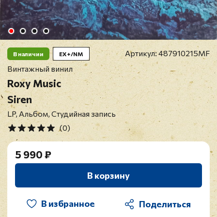
Артикул:
487910215MF
В наличии
EX+/NM
Винтажный винил
Roxy Music
Siren
LP, Альбом, Студийная запись
(0)
5 990 ₽
В корзину
В избранное