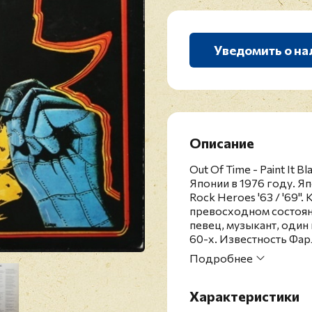
Уведомить о на
Описание
Out Of Time - Paint It
Японии в 1976 году. Я
Rock Heroes '63 / '69".
превосходном состояни
певец, музыкант, один
60-х. Известность Фарл
году 1 строчку британс
Подробнее
продюсера The Rolling
работал с Крисом Фарло
Black" бы также кавер
Характеристики
добиться коммерческог