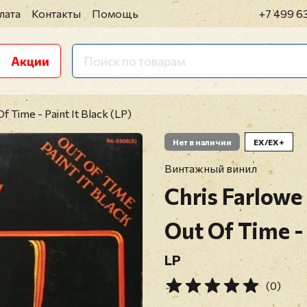
лата
Контакты
Помощь
+7 499 6
Акции
f Time - Paint It Black (LP)
Нет в наличии
EX/EX+
Винтажный винил
Chris Farlowe
Out Of Time - 
LP
(0)