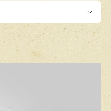
ags
E-mail
*
Прикрепить фото