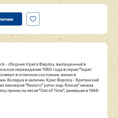
личии
 Black - сборник Криса Фарлоу, выпущенный в
понское переиздание 1980 года в серии "Super
 Конверт в отличном состоянии, винил в
и. Вкладка в наличии. Крис Фарлоу - британский
 из пионеров "белого" ритм-энд-блюза" начала
оу принесла песня "Out of Time", занявшая в 1966
кого хит-парада. Во многом это стало заслугой
 Stones Эндрю Луг Олдэма, который тогда
у. Второй удачный сингл Криса Фарлоу "Paint It
ом на песню роллингов. Однако певцу не удалось
о успеха. Крисом Фарлоу пел в группах