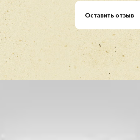
B5 Handbags And Gladr
Оставить отзыв
Рейтинг
*
Имя
*
Отзыв
*