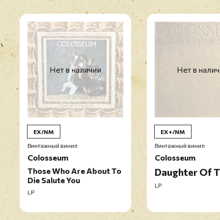
Нет в наличии
Нет в нали
EX/NM
EX+/NM
Винтажный винил
Винтажный винил
Colosseum
Colosseum
Those Who Are About To
Daughter Of 
Die Salute You
LP
LP