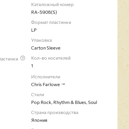
ster. В дальнейшие годы он не раз уходил со
Каталожный номер
 музыке. В конце 80-х по Фарлоу участвовал в
RA-5908(S)
ома Джимми Пейджа "Outrider". Крис Фарлоу
ии, гастролировал в разных странах, выпускал
Формат пластинки
 Снова без особого успеха. Для любителей
LP
 музыки Крис Фарлоу останется "одним из
 голосов 60-х".
Упаковка
Carton Sleeve
Кол-во носителей
ластинки
1
Исполнители
Chris Farlowe
Стили
Pop Rock, Rhythm & Blues, Soul
Страна производства
Япония