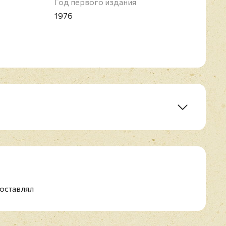
Год первого издания
1976
istake
оставлял
ing