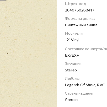
Colosseum и Atomic Roo
Штрих-код
сцены и возвращался к
2040750288417
записи сольного альб
выступал на телевиден
Форматы релиза
собственные альбомы.
Винтажный винил
британской популярной
немногих неувядающих
Носители
12" Vinyl
Состояние конверта/п
EX/EX+
Звучание
Stereo
Лейблы
Legends Of Music, RVC
Страна издания
Япония