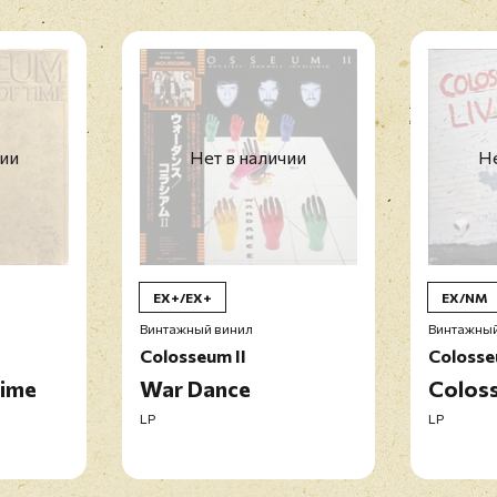
чии
Нет в наличии
Не
EX+/EX+
EX/NM
Винтажный винил
Винтажный
Colosseum II
Coloss
Time
War Dance
Colos
LP
LP