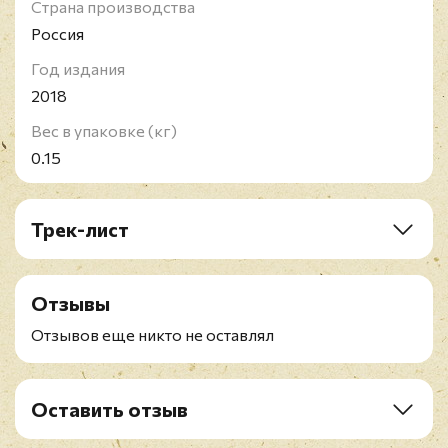
Страна производства
Россия
Год издания
2018
Вес в упаковке (кг)
0.15
Трек-лист
CD1: Юрий Хой. Неизданное
1. Вступление
Отзывы
2. Без вина
3. Подруга шестиструнная
Отзывов еще никто не оставлял
4. Про лето
5. Милая
6. Первая любовь
Оставить отзыв
7. Проходят годы словно миг
Рейтинг
*