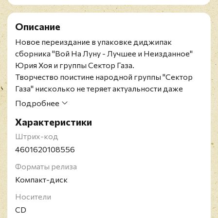
Описание
Новое переиздание в упаковке диджипак
сборника "Вой На Луну - Лучшее и Неизданное"
Юрия Хоя и группы Сектор Газа.
Творчество поистине народной группы "Сектор
Газа" нисколько не теряет актуальности даже
спустя 15 лет с момента прекращения ее
Подробнее
существования. Ее самобытная, простая и честная
Характеристики
музыка по-прежнему востребована с той же
силой, а сама группа стала символом целой эпохи.
Штрих-код
В данное издание включены лучшие песни
4601620108556
легендарной рок-группы "Сектор Газа", а также
Форматы релиза
неизданные треки. В альбом вошла песня "Вой на
Компакт-диск
луну", подарившая название всему изданию, и
являющаяся уникальной даже среди остальных
Носители
неизданных песен Хоя. "Вой на луну" была
CD
записана в 1995 году, и должна была войти в