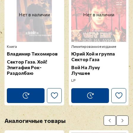
12. Возле дома твоего
13. Колхозный панк
Оставить отзыв
Нет в наличии
Нет в наличии
14. Ява
15. Казачья
Перед публикацией отзывы проходят
16. Вальпургиева ночь
модерацию
17. Тёща
Книга
Лимитированное издание
Владимир Тихомиров
Юрий Хой и группа
Сектор Газа
Сектор Газа. Хой!
Эпитафия Рок-
Вой На Луну
Раздолбаю
Лучшее
LP
Аналогичные товары