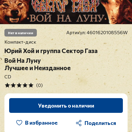
Артикул:
4601620108556W
Нет в наличии
Компакт-диск
Юрий Хой и группа Сектор Газа
Вой На Луну
Лучшее и Неизданное
CD
(0)
Уведомить о наличии
В избранное