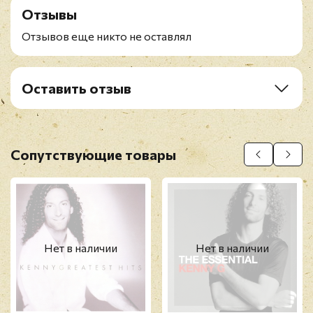
Отзывы
3. We've Saved The Best For Last
4. What Does It Take (To Win Your Love)
Отзывов еще никто не оставлял
5. Hi! How Ya Doin?
6. Silhouette
7. The Look Of Love
Оставить отзыв
8. It Had To Be You
Рейтинг
*
9. Sentimental
10. I'm In The Mood For Love
11. Forever In Love
Имя
*
Сопутствующие товары
12. My Heart Will Go On (Theme From Titanic)
E-mail
*
Нет в наличии
Нет в наличии
Отзыв
*