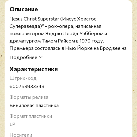
Описание
”Jesus Christ Superstar (Иисус Христос
Суперзвезда)” - рок-опера, написанная
композитором Эндрю Ллойд Уэббером и
драматургом Тимом Райсом в 1970 году.
Премьера состоялась в Нью Йорке на Бродвее на
следующий год. Заглавную партию Иисуса
Подробнее
исполнил Иэн Гиллан (Deep Purple). В роли Иуды
Характеристики
Искариота - Мюррей Хэд, Мария Магдалина -
Ивонна Эллиман, Понтий Пилат - Бэрри Деннен,
Штрих-код
Царь Ирод - Майк Д’Або (Manfred Mann),
600753933343
Священник - Пол Рэйвен (он же Гари Глиттер) и
Форматы релиза
другие исполнители.
Виниловая пластинка
Переиздание 2021 года. Лимитированное издание
на двойном чёрном виниле, запись на половинной
Формат пластинки
скорости, включает 12-страничный буклет и
LP
цветной вкладыш.
Носители
Сэр Эндрю Ллойд Уэббер - английский