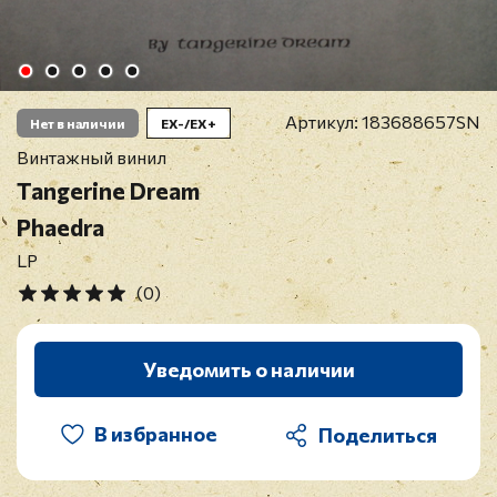
Артикул:
183688657SN
Нет в наличии
EX-/EX+
Винтажный винил
Tangerine Dream
Phaedra
LP
(0)
Уведомить о наличии
В избранное