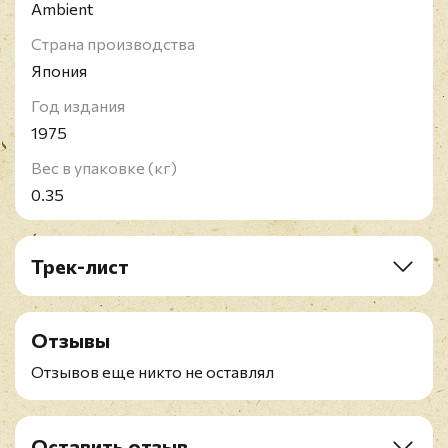
Ambient
Страна производства
Япония
Год издания
1975
Вес в упаковке (кг)
0.35
Трек-лист
A1. Phaedra
B1. Mysterious Semblance At The Strand Of
Отзывы
Nightmares
B2. Movements Of A Visionary
Отзывов еще никто не оставлял
B3. Sequent C'
Оставить отзыв