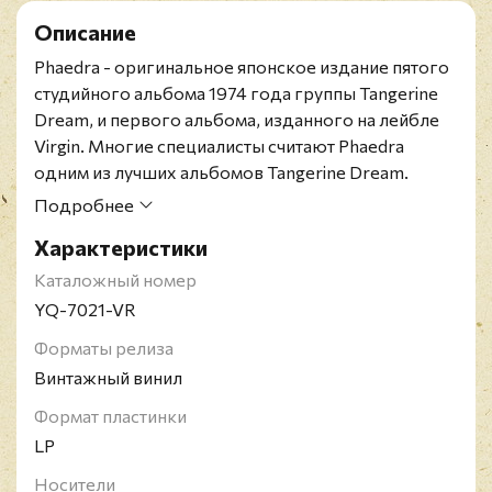
Описание
Phaedra - оригинальное японское издание пятого
студийного альбома 1974 года группы Tangerine
Dream, и первого альбома, изданного на лейбле
Virgin. Многие специалисты считают Phaedra
одним из лучших альбомов Tangerine Dream.
Альбом положил начало международному успеху
Подробнее
группы. В Великобритании продажи альбома
Характеристики
достигли шестизначных цифр, он поднялся до 15
места в чарте и продержался там 15 недель,
Каталожный номер
практически без поддержки в эфире. Phaedra был
YQ-7021-VR
включен в список "25 величайших эмбиент
Форматы релиза
альбомов всех времен".
Винтажный винил
Конверт в отличном состоянии, винил в
превосходном состоянии. OBI нет в наличии.
Формат пластинки
Германский музыкальный коллектив Tangerine
LP
Dream был образован в 1967 году и стал
Носители
пионером электронной музыки и краут-рока.