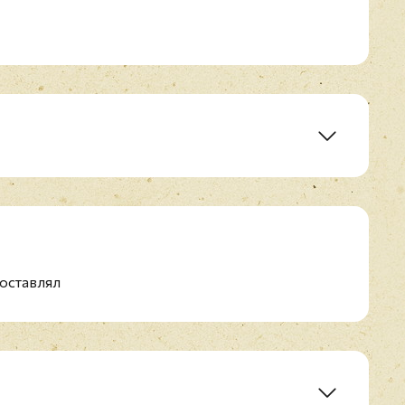
e)
e (To Owen Coffin)
n
And The Toad
оставлял
ginary Western