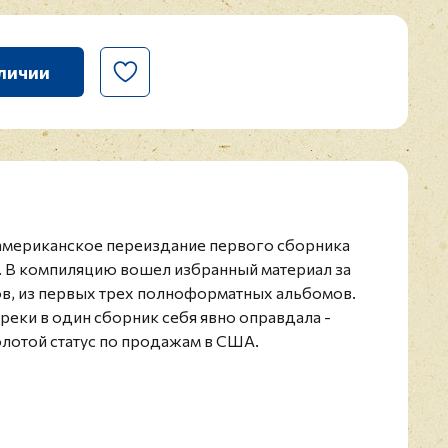
личии
- американское переиздание первого сборника
. В компиляцию вошел избранный материал за
ов, из первых трех полноформатных альбомов.
реки в один сборник себя явно оправдала -
олотой статус по продажам в США.
-х годов. Конверт и винил в превосходном
па Mountain была основана в 1969 году по
 (вокал, гитара) и Феликса Паппаларди (бас-