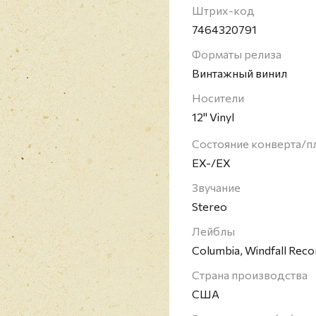
гитара, продюссирован
Штрих-код
пластинок (две из них 
7464320791
Однако популярность 
Форматы релиза
выступление на фестива
Винтажный винил
Кроме того, Mountain 
вклад в развитие хэви-
Носители
12" Vinyl
Состояние конверта/п
EX-/EX
Звучание
Stereo
Лейблы
Columbia, Windfall Reco
Страна производства
США