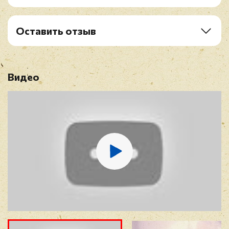
A5. Draw Of The Cards
B1. Break The Rules Tonite (Out Of School)
B2. Still Hold On
Оставить отзыв
B3. Don't Call It Love
Рейтинг
*
B4. Miss You Tonite
B5. My Old Pals
Видео
Имя
*
E-mail
*
Отзыв
*