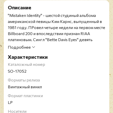
Описание
"Mistaken Identity" - шестой студиный альбома
американской певицы Ким Карнс, выпущенный в
1981 году. ПРовел четыре недели на первом месте
Billboard 200 и впоследствии признан RIAA
платиновым. Сингл "Bette Davis Eyes" девять
недель возглавлял Billboard Hot 100 и в итоге стал
Подробнее
первым в чарте года Hot 100 year-end chart of
Характеристики
1981.
Американское здание 1981 года. Конверт в
Каталожный номер
отличном состоянии, и винил в превосходном
SO-17052
состоянии.
Форматы релиза
Ким Карнс - американская кантри-рок-певица и
Винтажный винил
автор песен, известная своим голосом с
хрипотцой, благодаря которому её часто
Формат пластинки
называют "Женской версией Рода Стюарта". За
LP
свою карьеру она выпустила тринадцать
Носители
альбомов и выиграла три премии "Грэмми".