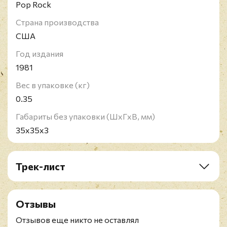
Pop Rock
Страна производства
США
Год издания
1981
Вес в упаковке (кг)
0.35
Габариты без упаковки (ШxГxВ, мм)
35х35х3
Трек-лист
A1. Bette Davis Eyes
A2. Hit And Run
Отзывы
A3. Mistaken Indentity
A4. When I'm Away From You
Отзывов еще никто не оставлял