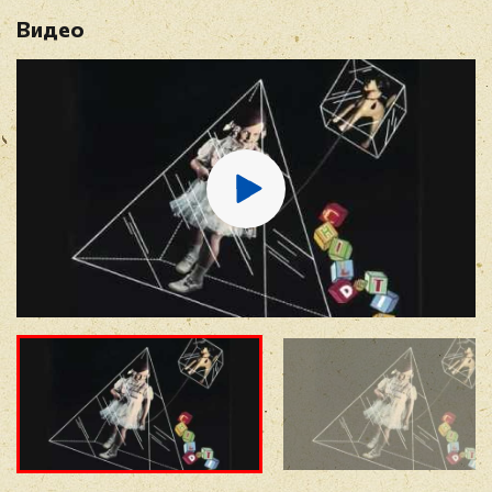
Видео
Имя
*
E-mail
*
Отзыв
*
Прикрепить фото