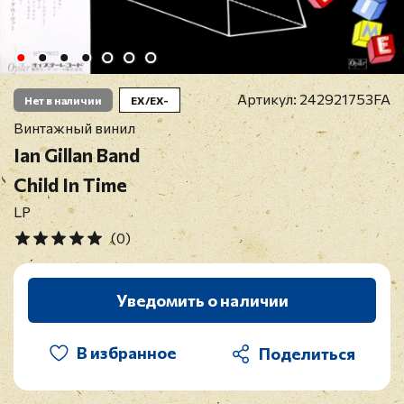
Артикул:
242921753FA
Нет в наличии
EX/EX-
Винтажный винил
Ian Gillan Band
Child In Time
LP
(0)
Уведомить о наличии
В избранное