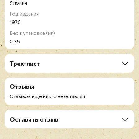
Япония
Год издания
1976
Вес в упаковке (кг)
0.35
Трек-лист
A1. Lay Me Down
A2. You Make Me Feel So Good
Отзывы
A3. Shame
A4. My Baby Loves Me
Отзывов еще никто не оставлял
A5. Down The Road
B1. Child In Time
B2. Let It Slide
Оставить отзыв
Рейтинг
*