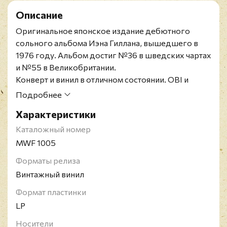
Описание
Оригинальное японское издание дебютного
сольного альбома
Иэна Гиллана, вышедшего в
1976 году. Альбом достиг №36 в шведских чартах
и №55 в Великобритании.
Конверт и винил в отличном состоянии. OBI и
вкладки в наличии.
Подробнее
Ian Gillan Band - британская джаз-рок группа,
Характеристики
основанная Иэном Гиланном. Гиллан наиболее
известен как вокалист Deep Purple, но также в
Каталожный номер
разное время Гиллан участвовал в рок-группах
MWF 1005
Moonshiners, The Javelins, Wainwright's Gentlemen,
Форматы релиза
Episode Six, Ian Gillan Band, GILLAN, Sweet, Black
Винтажный винил
Sabbath.
Формат пластинки
LP
Носители