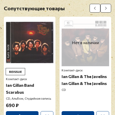
Оставить отзыв
Сопутствующие товары
Перед публикацией отзывы проходят
модерацию
Нет в наличии
Компакт-диск
REISSUE
Ian Gillan & The Javelins
Компакт-диск
Ian Gillan & The Javelins
Ian Gillan Band
CD
Scarabus
CD, Альбом, Студийная запись
690 ₽