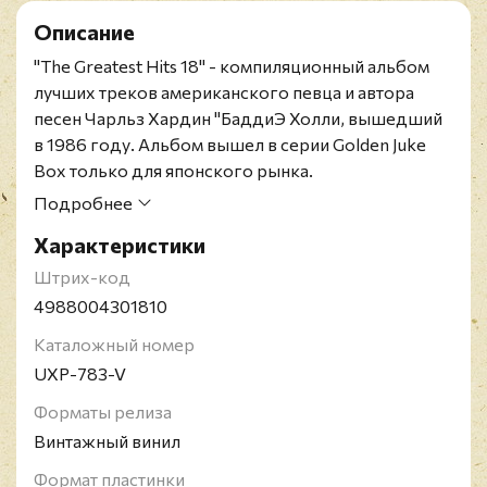
Описание
"The Greatest Hits 18" - компиляционный альбом
лучших треков американского певца и автора
песен Чарльз Хардин "БаддиЭ Холли, вышедший
в 1986 году. Альбом вышел в серии Golden Juke
Box только для японского рынка.
Оригинальное японское издание. Конверт и винил
Подробнее
в состоянии близком к идеальному. OBI и вкладка
Характеристики
в наличии.
Чарльз Хардин «Бадди» Холли — американский
Штрих-код
певец и авторо песен, который был центральной и
4988004301810
новаторской фигурой рок-н-ролла середины
Каталожный номер
1950-х годов. За свою недолгую карьеру Холли
UXP-783-V
написала и записала множество песен. Его часто
считают художником, который определил
Форматы релиза
традиционный рок-н-ролльный состав,
Винтажный винил
состоящий из двух гитар, баса и ударных. Он
Формат пластинки
оказал большое влияние на более поздних