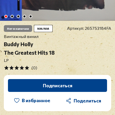
Артикул:
265753184FA
Нет в наличии
NM/NM
Винтажный винил
Buddy Holly
The Greatest Hits 18
LP
(0)
Подписаться
В избранное