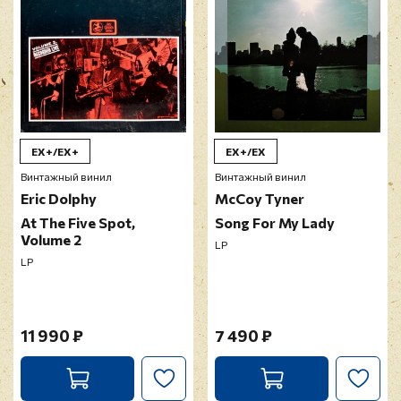
EX+/EX+
EX+/EX
Винтажный винил
Винтажный винил
Eric Dolphy
McCoy Tyner
At The Five Spot,
Song For My Lady
Volume 2
LP
LP
11 990 ₽
7 490 ₽