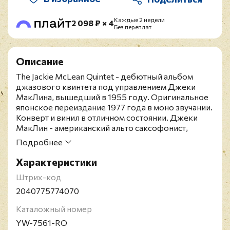
Каждые 2 недели
2 098 ₽ × 4
Без переплат
Описание
The Jackie McLean Quintet - дебютный альбом
джазового квинтета под управлением Джеки
МакЛина, вышедший в 1955 году. Оригинальное
японское переиздание 1977 года в моно звучании.
Конверт и винил в отличном состоянии. Джеки
МакЛин - американский альто саксофонист,
композитор, бендлидер, педагог. Родился в
Подробнее
Нью-Йорке. В 1949-1953 гг. он сделал свои
первые записи как участник джазового ансамбля.
Характеристики
Выступал с такими звёздами джаза, как Майлз
Штрих-код
Дэвис, Чарлз Мингус, Сонни Кларк, Диззи
Гиллеспи и другими. В 1968 году музыкант
2040775774070
переехал в Хартфорд, где получил пост
Каталожный номер
преподавателя музыки в университете. После
долгого перерыва в течение двух десятилетий,
YW-7561-RO