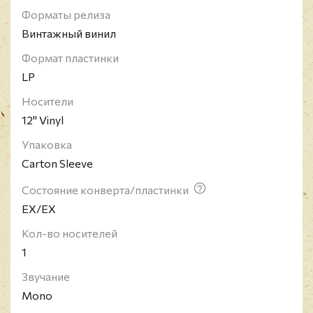
Джеки МакЛин вновь записывался и
концертировал. Последним его студийным
Форматы релиза
альбомом для Blue Note был "Nature Boy".
Винтажный винил
Музыкант был введён в зал джазовой славы
DownBeat Hall of Fame.
Формат пластинки
LP
Носители
12" Vinyl
Упаковка
Carton Sleeve
Состояние конверта/пластинки
EX/EX
Кол-во носителей
1
Звучание
Mono