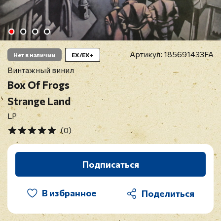
Артикул:
185691433FA
Нет в наличии
EX/EX+
Винтажный винил
Box Of Frogs
Strange Land
LP
(0)
Подписаться
В избранное