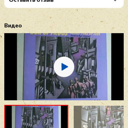
B3. Strange Land
Рейтинг
*
B4. Trouble
Видео
Имя
*
E-mail
*
Отзыв
*