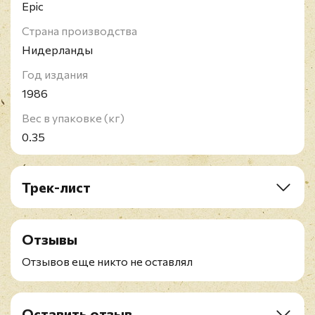
Epic
Страна производства
Нидерланды
Год издания
1986
Вес в упаковке (кг)
0.35
Трек-лист
A1. Get It While You Can
A2. You Mix Me Up
Отзывы
A3. Average
A4. House On Fire
Отзывов еще никто не оставлял
A5. Hanging From The Wreckage
B1. Heart Full Of Soul
B2. Asylum
Оставить отзыв