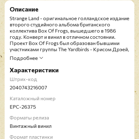
Описание
Strange Land - оригинальное голландское издание
второго студийного альбома британского
коллектива Box Of Frogs, вышедшего в 1986
году. Конверт и винил в отличном состоянии.
Проект Box Of Frogs был образован бывшими
участниками группы The Yardbirds - Крисом Дрэей,
Полом Самвелом-Смитом и Джимом Маккарти а
Подробнее
также вокалистом Джоном Фиддлером.
Отдельные вокальные партии на пластинке также
Характеристики
исполнили Грэм Паркер (Graham Parker &, the
Штрих-код
Rumour), Йен Дьюри, Роджер Чапмэн (Family,
Streewalkers). Среди приглашенных гитаристов на
2040743216007
этом альбоме множество звезд: Рори Гэллахер
Каталожный номер
(Taste), Джимми Пейдж (The Yardbirds, Led
Zeppelin) и Стив Хэккет (Genesis, GTR).
EPC-26375
Форматы релиза
Винтажный винил
Формат пластинки