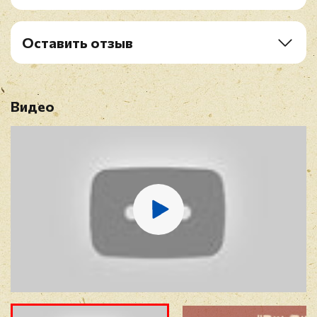
Vinyl Single 2:
A1. Riu Chiu (TV Version)
Оставить отзыв
B1. Christmas Is My Time Of Year (1976 Mix)
Рейтинг
*
Видео
Имя
*
E-mail
*
Отзыв
*