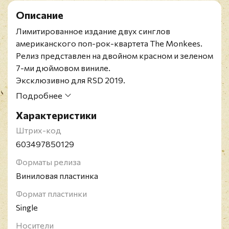
Описание
Лимитированное издание двух синглов
американского поп-рок-квартета The Monkees.
Релиз представлен на двойном красном и зеленом
7-ми дюймовом виниле.
Эксклюзивно для RSD 2019.
Ограниченный тираж (5000 экземпляров на весь
Подробнее
мир).
Характеристики
The Monkees - американский поп-рок-квартет,
который записывался и выступал с концертами с
Штрих-код
1966 по 1971 годы и не раз воссоединялся в конце
603497850129
80-х, 90-х и 2000-х годах. Участники группы The
Форматы релиза
Monkees были впервые собраны вместе в 1965
Виниловая пластинка
году телеканалом NBC для съёмок в
одноимённом телесериале о буднях современной
Формат пластинки
рок-группы, образцом для которого послужил
Single
фильм The Beatles "Вечер трудного дня".
Носители
Созданная изначально с целью участия в