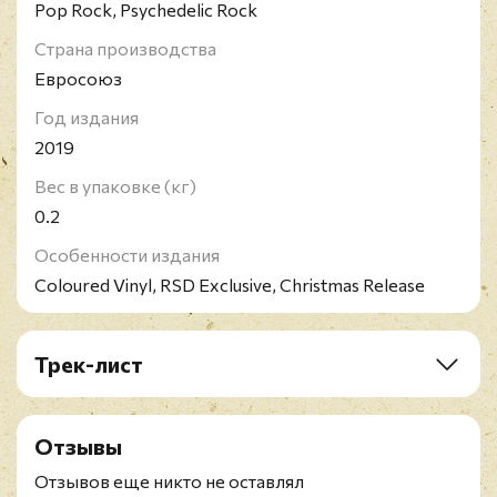
Pop Rock, Psychedelic Rock
Страна производства
Евросоюз
Год издания
2019
Вес в упаковке (кг)
0.2
Особенности издания
Coloured Vinyl, RSD Exclusive, Christmas Release
Трек-лист
Vinyl Single 1:
A1. Unwrap You At Christmas (Radio Mix)
Отзывы
B1. Unwrap You At Christmas (Demo) – Andy
Partridge (featured vocal By Holly Partridge)
Отзывов еще никто не оставлял