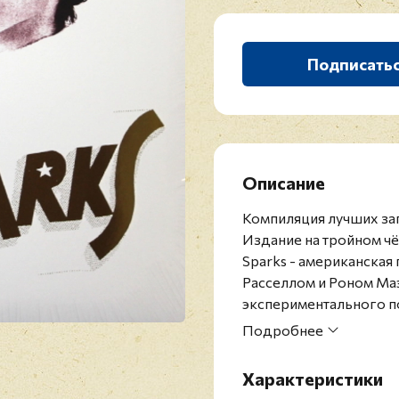
Подписать
Описание
Компиляция лучших зап
Издание на тройном ч
Sparks - американская 
Расселлом и Роном Маэ
экспериментального по
прога. Их можно смело
Подробнее
времени стиль группы 
музыканты пускались в
Характеристики
высокие оценки (в осо