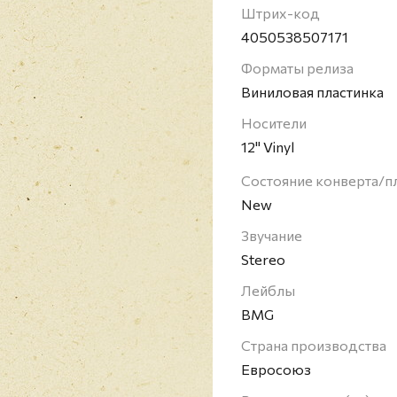
группы отмечались в чар
Штрих-код
for Both Of Us" даже д
4050538507171
влияние на целое поко
Форматы релиза
самых влиятельных и 
Виниловая пластинка
музыки.
Носители
12" Vinyl
Состояние конверта/п
New
Звучание
Stereo
Лейблы
BMG
Страна производства
Евросоюз