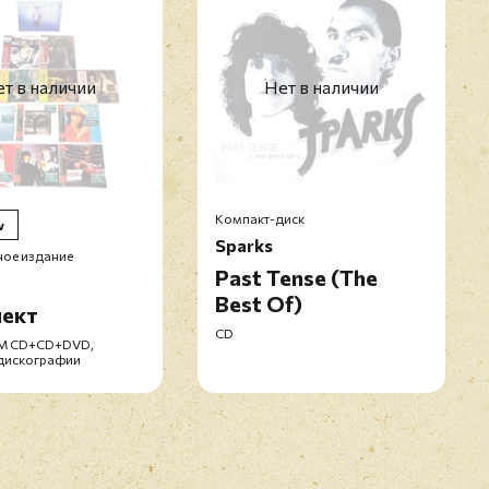
т в наличии
Нет в наличии
Компакт-диск
w
Sparks
ое издание
Past Tense (The
Best Of)
ект
CD
HM CD+CD+DVD,
дискографии