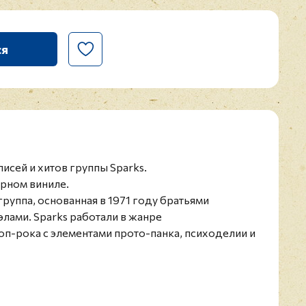
ся
исей и хитов группы Sparks.
ёрном виниле.
группа, основанная в 1971 году братьями
лами. Sparks работали в жанре
п-рока с элементами прото-панка, психоделии и
 назвать экспериментаторами, так как с течением
неоднократно менялся. Не смотря на то, что
 рискованные авантюры, группа всегда получала
бенности британских) критиков. Семь синглов