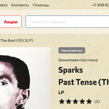
лата
Контакты
Помощь
+7 499 6
Акции
(The Best Of) (3LP)
Нет в наличии
Виниловая пластинка
Sparks
Past Tense (T
LP
(0)