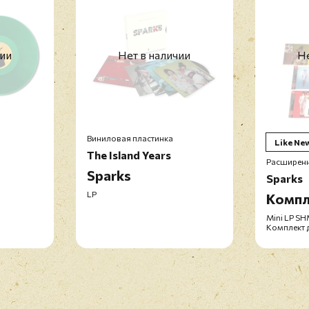
чии
Нет в наличии
Не
Виниловая пластинка
Like Ne
The Island Years
Расширенн
Sparks
Sparks
LP
Компл
Mini LP S
Комплект 