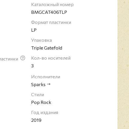
те UK Top 40, а сингл "This Town Ain't Big Enough
Каталожный номер
обрался до второй позиции. Sparks оказали
BMGCAT406TLP
ление музыкантов,и по праву считаются одним из
Формат пластинки
новаторских коллективов в истории современной
LP
Упаковка
Triple Gatefold
Кол-во носителей
ластинки
3
Исполнители
Sparks
Стили
Pop Rock
Год издания
2019