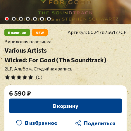
Артикул:
602478756177CP
В наличии
NEW
Виниловая пластинка
Various Artists
Wicked: For Good (The Soundtrack)
2LP, Альбом, Студийная запись
(0)
6 590 ₽
В корзину
В избранное