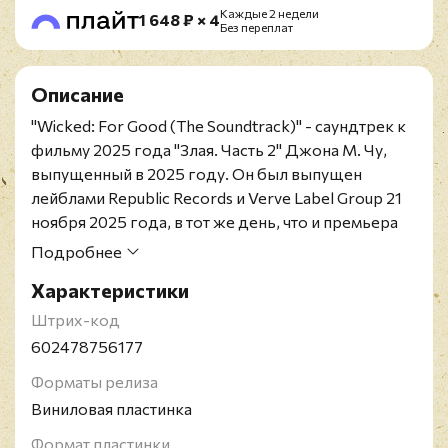
Каждые 2 недели
1 648 ₽ × 4
Без переплат
Описание
"Wicked: For Good (The Soundtrack)" - саундтрек к
фильму 2025 года "Злая. Часть 2" Джона М. Чу,
выпущенный в 2025 году. Он был выпущен
лейблами Republic Records и Verve Label Group 21
ноября 2025 года, в тот же день, что и премьера
фильма в США. В записи саундтрека приняли
Подробнее
участие Синтия Эриво и Ариана Гранде, две
Характеристики
главные звезды фильма; Эриво представлена ​​на
семи треках из одиннадцати, а Гранде - на шести.
Штрих-код
Фильм основан на втором акте сценического
602478756177
мюзикла "Злая" Стивена Шварца и Винни
Форматы релиза
Хольцман.
Виниловая пластинка
Издание представлено на двойном виниле
черного цвета.
Формат пластинки