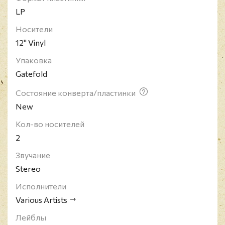
"Злая. Часть 2" - американский музыкальный
LP
фэнтезийный фильм режиссёра Джона Чу,
Носители
адаптированный Стивеном Шварцем и Уинни
12" Vinyl
Холцман из их мюзикла "Злая". В фильме снялись
Синтия Эриво, Ариана Гранде, Джонатан Бейли и
Упаковка
Джефф Голдблюм. Второй фильм дилогии "Злая"
Gatefold
повествует о двух ведьмах страны Оз.
Состояние конверта/пластинки
New
Кол-во носителей
2
Звучание
Stereo
Исполнители
Various Artists
Лейблы