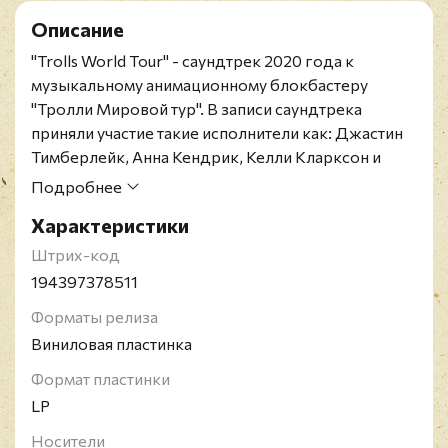
Описание
"Trolls World Tour" - саундтрек 2020 года к
музыкальному анимационному блокбастеру
"Тролли Мировой тур". В записи саундтрека
приняли участие такие исполнители как: Джастин
Тимберлейк, Анна Кендрик, Келли Кларксон и
многие другие.
Подробнее
Релиз представлен на двойном
виниле цвета
Характеристики
серебра и
включает новый хит от Джастина
Тимберлейка и SZA "The Other Side".
Штрих-код
194397378511
Форматы релиза
Виниловая пластинка
Формат пластинки
LP
Носители