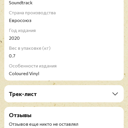
Soundtrack
Страна производства
Евросоюз
Год издания
2020
Вес в упаковке (кг)
0.7
Особенности издания
Coloured Vinyl
Трек-лист
A1. SZA & Justin Timberlake - The Other Side
A2. Anna Kendrick, Justin Timberlake, James Corden,
Отзывы
Ester Dean, Icona Pop, Kenan Thompson & The Pop
Trolls - Trolls Wanna Have Good Times
Отзывов еще никто не оставлял