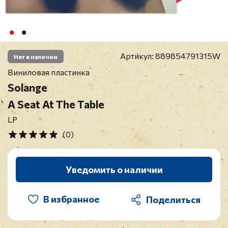
Артикул:
889854791315W
Нет в наличии
Виниловая пластинка
Solange
A Seat At The Table
LP
(0)
Уведомить о наличии
В избранное