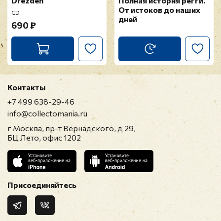
Drezden
Полная история регги.
От истоков до наших
CD
дней
690 ₽
Контакты
+7 499 638-29-46
info@collectomania.ru
г Москва, пр-т Вернадского, д 29,
БЦ Лето, офис 1202
Присоединяйтесь