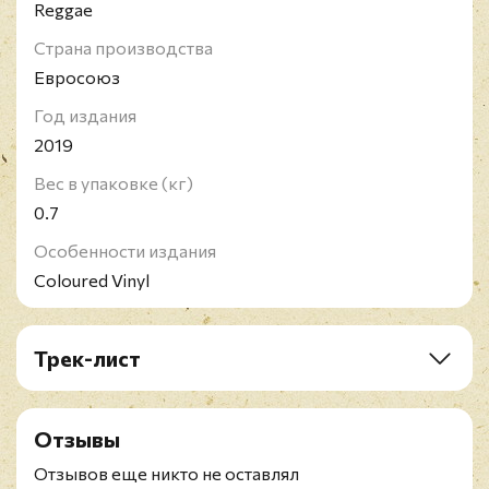
Reggae
Страна производства
Евросоюз
Год издания
2019
Вес в упаковке (кг)
0.7
Особенности издания
Coloured Vinyl
Трек-лист
A1. Dancehall Caballeros
A2. Riddim No 1
Отзывы
A3. Papa Noah
B1. Walk Upright
Отзывов еще никто не оставлял