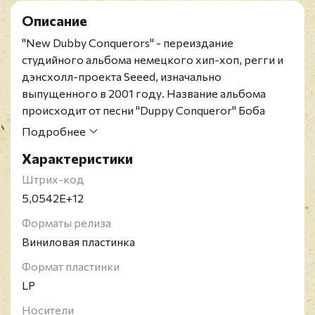
Описание
"New Dubby Conquerors" - переиздание
студийного альбома немецкого
хип-хоп, регги и
дэнсхолл-
проекта Seeed, изначально
выпущенного в 2001 году. Название альбома
происходит от песни "Duppy Conqueror" Боба
Марли. По сравнению с более поздними
Подробнее
альбомами Seeed, в которых в основном
Характеристики
представлены оригинальные композиции в
различных стилях, New Dubby Conquerors - это
Штрих-код
почти чистый регги-альбом с многочисленными
5,0542E+12
сэмплами и риддимами других исполнителей
Форматы релиза
жанра. Заимствованные риддимы можно найти в
Виниловая пластинка
песнях "Tide Is High" ("Tide Is High" The Paragons),
"We Seeed" ("Police & Thieves" Джуниора
Формат пластинки
Марвина), "Top of the City" ("Sun Is Shining" Боба
LP
Марли), а также в скрытом треке "Miss
Носители
Understanding" ("Armagideon Time" Уилли Уильяма