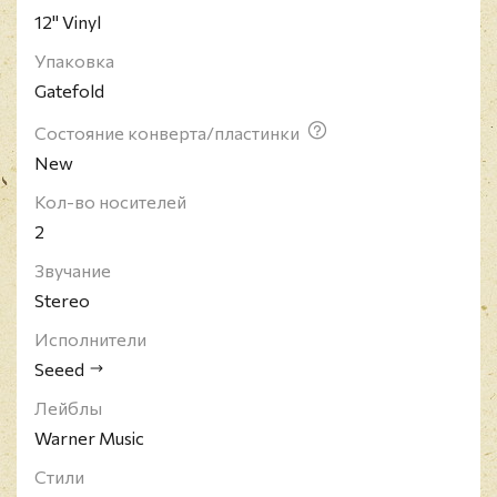
12" Vinyl
со знаменитым Real Rock Riddim).
Релиз представлен на двойном цветном виниле.
Упаковка
Gatefold
Состояние конверта/пластинки
New
Кол-во носителей
2
Звучание
Stereo
Исполнители
Seeed
Лейблы
Warner Music
Стили