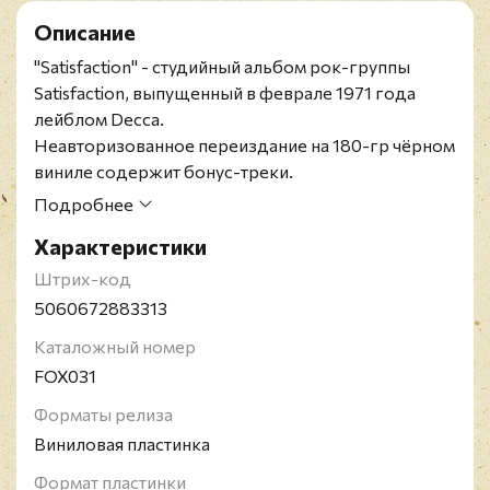
Описание
"Satisfaction" - студийный альбом рок-группы
Satisfaction, выпущенный в феврале 1971 года
лейблом Decca.
Неавторизованное переиздание на 180-гр чёрном
виниле содержит бонус-треки.
Satisfaction - британская группа, сформированная
Подробнее
бывшими участниками коллектива Lucas and Mike
Характеристики
Cotton Sound трубачом Майком Коттоном и
гитаристом Дереком Гриффитсом после его
Штрих-код
распада в 1969 году. До создания собственного
5060672883313
проекта Майк Коттон играл с The Beatles и
Каталожный номер
многими другими. Гриффитс - также бывший
FOX031
участник Artwoods. В состав коллектива также
входили бывший басист и вокалист Unit 4+2 Лем
Форматы релиза
Люмин, барабанщик Берни Хиггинсон,
Виниловая пластинка
саксофонист и флейтист Ник Ньюэлл и
Формат пластинки
тромбонист Джон Бичем.