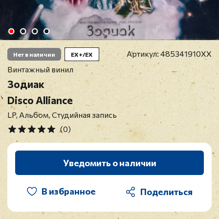
Артикул:
485341910XX
Нет в наличии
EX+/EX
Винтажный винил
Зодиак
Disco Alliance
LP, Альбом, Студийная запись
(0)
Уведомить о наличии
В избранное