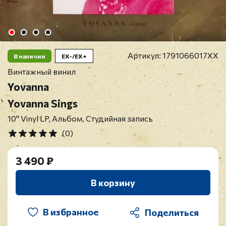
Артикул:
1791066017XX
В наличии
EX-/EX+
Винтажный винил
Yovanna
Yovanna Sings
10" Vinyl LP, Альбом, Студийная запись
(0)
3 490 ₽
В корзину
В избранное