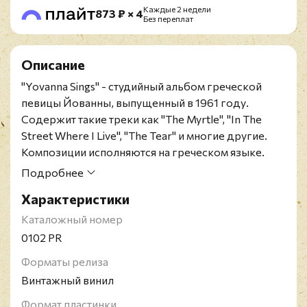
Каждые 2 недели
873 ₽ × 4
Без переплат
Описание
"Yovanna Sings" - студийный альбом
греческой
певицы Йованны
, выпущенный в 1961 году.
Содержит такие треки как "The Myrtle", "In The
Street Where I Live", "The Tear" и многие другие.
Композиции исполняются на греческом языке.
Греческое издание на 10-дюймовом черном
Подробнее
виниле. Ламинированный конверт в отличном
Характеристики
состоянии, винил в превосходном.
Иоанна Фассу Калпакси, профессионально
Каталожный номер
известная как Йованна - греческая певица,
0102 PR
писательница и поэтесса, известная своим
Форматы релиза
участием в конкурсе песни "Евровидение" 1965
Винтажный винил
года, где представляла Швейцарию.
Формат пластинки