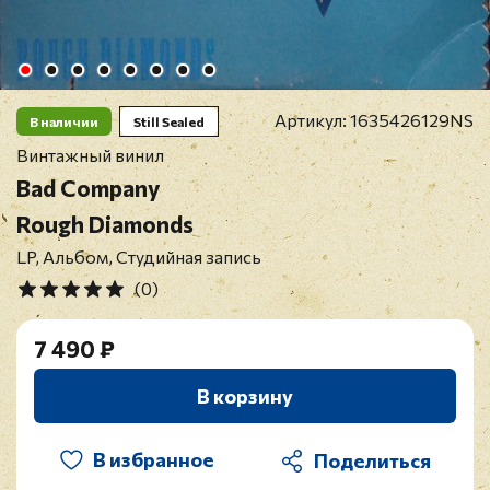
Артикул:
1635426129NS
В наличии
Still Sealed
Винтажный винил
Bad Company
Rough Diamonds
LP, Альбом, Студийная запись
(0)
7 490 ₽
В корзину
В избранное