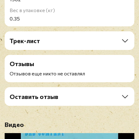
Вес в упаковке (кг)
0.35
Трек-лист
A1. Electricland
A2. Untie The Knot
Отзывы
A3. Nuthin' On The TV
A4. Painted Face
Отзывов еще никто не оставлял
A5. Kickdown
B1. Ballad Of The Band
B2. Cross Country Boy
Оставить отзыв
B3. Old Mexico
Рейтинг
*
B4. Downhill Ryder
B5. Racetrack
Видео
Имя
*