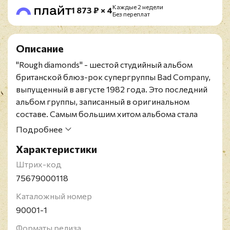
Каждые 2 недели
1 873 ₽ × 4
Без переплат
Описание
"Rough diamonds" - шестой студийный альбом
британской блюз-рок супергруппы Bad Company,
выпущенный в августе 1982 года. Это последний
альбом группы, записанный в оригинальном
составе. Самым большим хитом альбома стала
песня "Electricland", хотя и "Painted Face"
Подробнее
пользовалась достаточно большим успехом на
Характеристики
радиостанциях. "Rough diamonds" занял всего
лишь 26 строчку в "Billboard album charts" и стал
Штрих-код
самым коммерчески неуспешным альбомом Bad
75679000118
Company записанным в оригинальном составе
Каталожный номер
группы.
90001-1
Американское издание на чёрном виниле в
специальном конверте с пилообразным торцом и
Форматы релиза