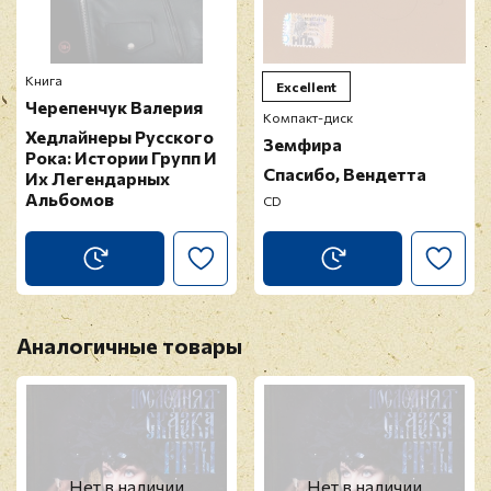
Книга
Excellent
Черепенчук Валерия
Компакт-диск
Хедлайнеры Русского
Земфира
Рока: Истории Групп И
Спасибо, Вендетта
Их Легендарных
Альбомов
CD
Аналогичные товары
Нет в наличии
Нет в наличии