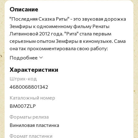
Описание
"Последняя Сказка Риты" - это звуковая дорожка
Земфиры к одноименному фильму Ренаты
Литвиновой 2012 года. "Рита" стала первым
серьезным опытом Земфиры в киномузыке. Сама
она так прокомментировала свою работу:
"Предложение написать музыку к фильму
Подробнее
восприняла как должное, а кто же ещё напишет
Характеристики
Ренате музыку? С другой стороны, я не могу
сказать, что понимаю кинопроцесс и законы
Штрих-код
жанра. Тем интереснее. Музыка в нашем фильме
4680068801342
будет непохожей на остальные саундтреки, хотя
Каталожный номер
бы потому, что я не знаю как „нужно“. В процессе
BM007ZLP
узнала много нового, присутствовала на
озвучании. Странная вещь, вроде бы мы
Форматы релиза
(музыканты и кинозвукорежиссёры) по сути
Виниловая пластинка
занимаемся одним и тем же, звуком, но разница в
Формат пластинки
подходе и принципах огромная! Хороший опыт.