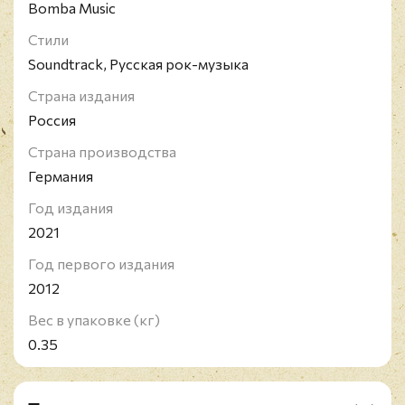
Настоящий материал (информация), произведен,
Bomba Music
распространен и (или) направлен иностранным
Стили
агентом Рамазановой Земфирой Талгатовной,
Soundtrack, Русская рок-музыка
содержащаяся в реестре иностранных агентов,
либо касается деятельности иностранного агента
Страна издания
Рамазановой Земфиры Талгатовны,
Россия
содержащейся в реестре иностранных агентов.
Страна производства
Германия
Год издания
2021
Год первого издания
2012
Вес в упаковке (кг)
0.35