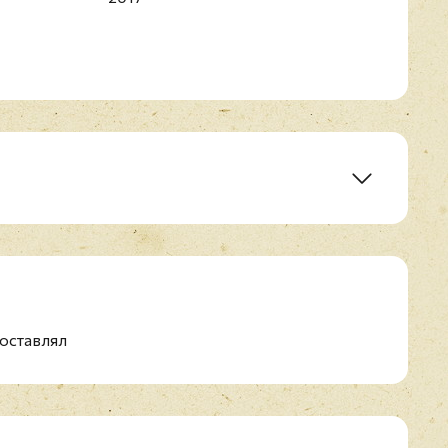
me
оставлял
For You
e