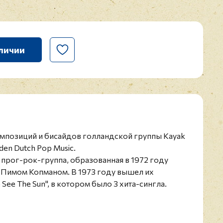
личии
мпозиций и бисайдов голландской группы Kayak
den Dutch Pop Music.
 прог-рок-группа, образованная в 1972 году
Пимом Копманом. В 1973 году вышел их
ee The Sun", в котором было 3 хита-сингла.
их словам, в печати они были немедленно названы
пергруппой". Их популярность пришлась
дерланды, где их лучший хит "Ruthless Queen"