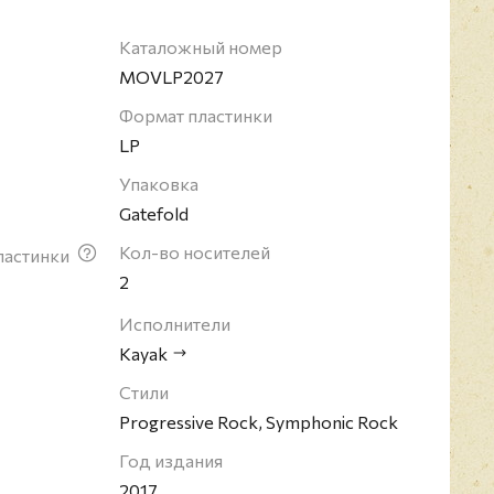
рландских чартах. Группа распалась в 1982 году,
ьбомов.
Каталожный номер
MOVLP2027
Формат пластинки
LP
Упаковка
Gatefold
Кол-во носителей
ластинки
2
Исполнители
Kayak
Стили
Progressive Rock, Symphonic Rock
Год издания
2017