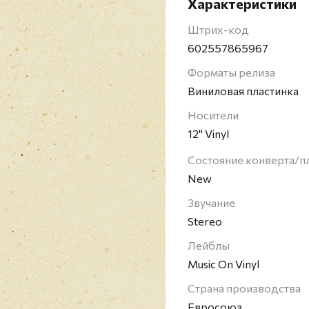
Характеристики
занял 6-е место в ниде
выпустив в итоге 9 ал
Штрих-код
602557865967
Форматы релиза
Виниловая пластинка
Носители
12" Vinyl
Состояние конверта/п
New
Звучание
Stereo
Лейблы
Music On Vinyl
Страна производства
Евросоюз