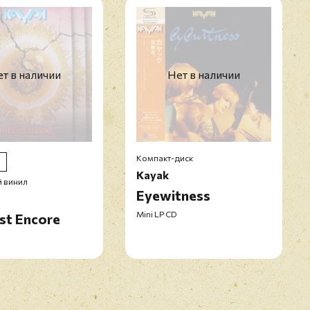
т в наличии
Нет в наличии
Компакт-диск
Kayak
 винил
Eyewitness
Mini LP CD
st Encore