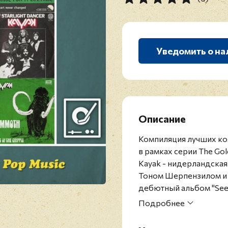
Уведомить о на
Описание
Компиляция лучших ко
в рамках серии The Gol
Kayak - нидерландская
Тоном Шерпензилом и 
дебютный альбом "See S
Сразу после этого, по 
Подробнее
"новой голландской су
главным образом на Ни