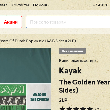
лата
Контакты
Помощь
+7 499 6
Акции
Years Of Dutch Pop Music (A&B Sides)(2LP)
Нет в наличии
Виниловая пластинка
Kayak
The Golden Yea
Sides)
2LP
(0)