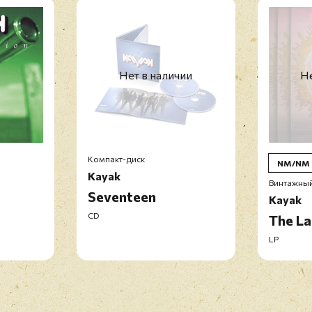
Нет в наличии
Не
Компакт-диск
NM/NM
Kayak
Винтажный
Seventeen
Kayak
CD
The La
LP