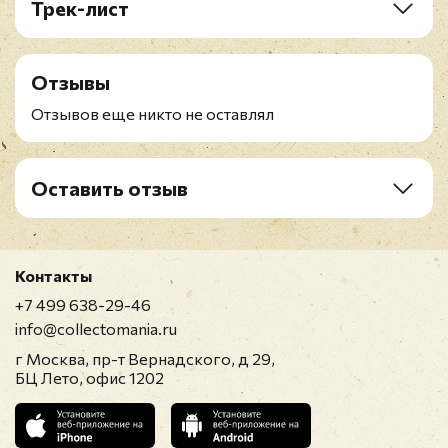
Трек-лист
1. Intro
2. 22nd Century
Отзывы
3. 4th Of July (Fireworks)
4. Home
Отзывов еще никто не оставлял
5. Acapella
6. Scream
7. Emancipate
Оставить отзыв
8. Brave
Рейтинг
*
9. Song For The Baby
Контакты
Имя
*
+7 499 638-29-46
info@collectomania.ru
г Москва, пр-т Вернадского, д 29,
E-mail
*
БЦ Лето, офис 1202