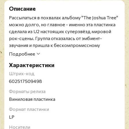
Описание
Рассыпаться в похвалах альбому "The Joshua Tree"
можно долго, но главное - именно эта пластинка
сделала из U2 настоящих суперзвёзд мировой
рок-сцены. Группа отказалась от эмбиент-
звучания и пришла к бескомпромиссному
роковому звучанию, пытаясь добиться
Подробнее
пресловутой "кинематографичности в музыке",
Характеристики
когда слушатель чувствуют полную
сопричастность с композициями. Альбом стал
Штрих-код
одним из самых продаваемых в мире, разойдясь
602517509498
тиражом в 25 миллионов копий и возглавив чарты
Форматы релиза
в порядка 20 странах. Кроме всего прочего, на
Виниловая пластинка
счету пластинки две премии Грэмми: "Альбом
года" и "Лучшее вокальное рок-исполнение
Формат пластинки
дуэтом или группой".
LP
Ирландская рок-группа U2 зародилась в 1976
Носители
году и до сих пор очень популярна. На