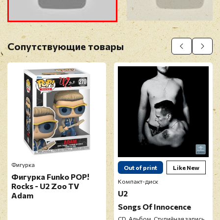
Прикрепить фото
Оставить отзыв
Сопутствующие товары
Перед публикацией отзывы проходят
модерацию
Фигурка
Out of print
Like New
Фигурка Funko POP!
Компакт-диск
Rocks - U2 Zoo TV
U2
Adam
Songs Of Innocence
CD, Альбом, Студийная запись