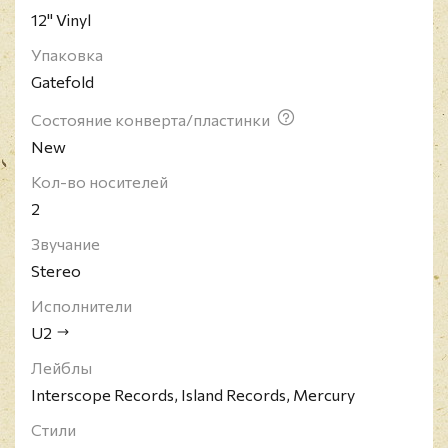
12" Vinyl
сегодняшний день коллектив имеет в своём
активе 22 премии Грэмми (больше, чем у кого-
Упаковка
либо) и 140 миллионов проданных пластинок.
Gatefold
Кроме того, U2 занимают 22-ю строчку в списке
"100 величайших исполнителей всех времен" по
Состояние конверта/пластинки
версии журнала Rolling Stone. Название группы
New
было включено в Зал славы рок-н-ролла в 2005
Кол-во носителей
году.
2
Звучание
Stereo
Исполнители
U2
Лейблы
Interscope Records, Island Records, Mercury
Стили