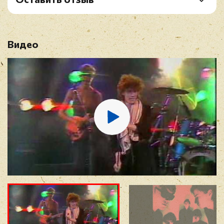
B3. Blacks / Radio
Рейтинг
*
B4. Flowers
Видео
Имя
*
E-mail
*
Отзыв
*