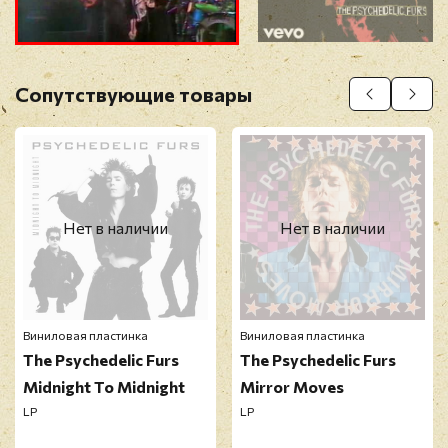
Прикрепить фото
Оставить отзыв
Сопутствующие товары
Перед публикацией отзывы проходят
модерацию
Нет в наличии
Нет в наличии
Виниловая пластинка
Виниловая пластинка
The Psychedelic Furs
The Psychedelic Furs
Midnight To Midnight
Mirror Moves
LP
LP