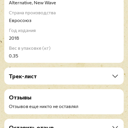
Alternative, New Wave
Страна производства
Евросоюз
Год издания
2018
Вес в упаковке (кг)
0.35
Трек-лист
A1. India
A2. Sister Europe
Отзывы
A3. Imitation Of Christ
A4. Fall
Отзывов еще никто не оставлял
A5. Pulse
B1. We Love You
B2. Wedding Song
Оставить отзыв