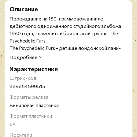
Описание
Переиздание на 180-граммовом виниле
дебютного одноименного студийного альбома
1980 года, знаменитой британской группы The
Psychedelic Furs.
The Psychedelic Furs - детище лондонской панк-
сцены, чья история уходит корнями в середину-
Подробнее
конец 1970-х. Многие называют The Psychedelic
Характеристики
Furs "выпавшей вехой" между эпохами Sex Pistols
и Nirvana. Группа опередила своё время, но,
Штрих-код
волею судеб, нашла свою аудиторию и влилась в
889854599515
мейнстрим, положив начало альтернативным
Форматы релиза
музыкальным течениям. "Монотонная
Виниловая пластинка
тревожность The Velvet Underground, дерзкий
стиль и саксофонные соло Roxy Music
Формат пластинки
переплетаются с индустриальными эмбиентами
LP
берлинской эпохи Боуи и Игги и жестким напором
Носители
Sex Pistols."