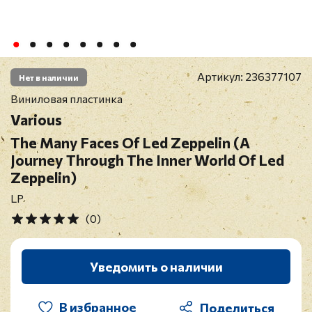
Артикул:
236377107
Нет в наличии
Виниловая пластинка
Various
The Many Faces Of Led Zeppelin (A
Journey Through The Inner World Of Led
Zeppelin)
LP
(0)
Уведомить о наличии
В избранное