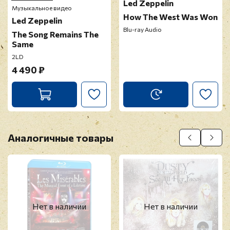
Led Zeppelin
Музыкальное видео
How The West Was Won
Led Zeppelin
Blu-ray Audio
The Song Remains The
Same
2LD
4 490 ₽
Аналогичные товары
Нет в наличии
Нет в наличии