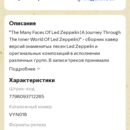
Описание
"The Many Faces Of Led Zeppelin (A Journey Through
The Inner World Of Led Zeppelin)" - сборник кавер
верcий знаменитых песен Led Zeppelin и
оригинальных композиций в исполнении
различных групп. В записи треков принимали
участие Джимми Пейдж, Эрик Клептон, Джеф
Подробнее
Бэк, Джон Пол Джонс и другие звезды тяжёлого
Характеристики
рока.
Коллекционное издание на двух виниловых
Штрих-код
пластинках цвета коричневый мрамор. Альбом
7798093712285
издан ограниченным тиражом.
Каталожный номер
Легендарная группа Led Zeppelin была основана в
VYN018
1968 году в Лондоне и была признана одной из
самых успешных и влиятельных в истории рок-
Форматы релиза
музыки. Их пластинки разошлись тиражом в 300