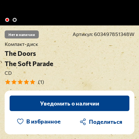
Артикул:
603497851348W
Нет в наличии
Компакт-диск
The Doors
The Soft Parade
CD
(1)
Уведомить о наличии
В избранное