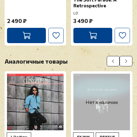
Retrospective
LD
2 490 ₽
3 490 ₽
Аналогичные товары
Нет в наличии
Like New
EX/NM
REISSUE