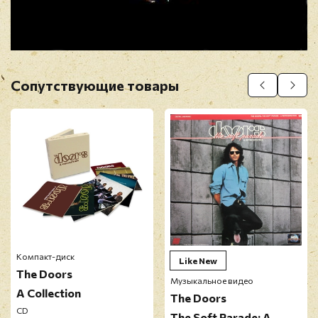
Отзыв
*
Сопутствующие товары
Прикрепить фото
Оставить отзыв
Перед публикацией отзывы проходят
модерацию
Компакт-диск
Like New
The Doors
Музыкальное видео
A Collection
The Doors
CD
The Soft Parade: A