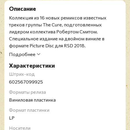
Описание
Коллекция из 16 новых ремиксов известных
треков группы The Cure, подготовленных
лидером коллектива Робертом Смитом.
Cпециальное издание на двойном виниле в
формате Picture Disc для RSD 2018.
The Cure - британская рок-группа, образованная в
Подробнее
1976 году и выступающая по сей день. Группа
Характеристики
появилась в рамках движения постпанка и новой
волны, их творчество 80-х годов способствовало
Штрих-код
становлению готик-рока, а к началу 90-х The Cure
602567099925
стали одной из самых популярных групп в жанре
Форматы релиза
альтернативного рока. Состав часто менялся, и
Виниловая пластинка
только фронтмен Роберт Смит оставался
неизменным. В настоящий момент в активе
Формат пластинки
команды 13 альбомов и 39 синглов, которые
LP
разошлись тиражом более 27 миллионов копий.
Носители