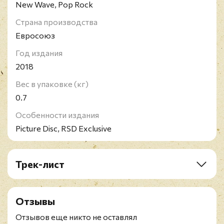
New Wave, Pop Rock
Страна производства
Евросоюз
Год издания
2018
Вес в упаковке (кг)
0.7
Особенности издания
Picture Disc, RSD Exclusive
Трек-лист
A1. Three Imaginary Boys (Help Me Mix 2018)
A2. M (Attack Mix 2018)
Отзывы
A3. The Drowning Man (Bright Birds Mix 2018)
A4. A Strange Day (Drowning Waves Mix 2018)
Отзывов еще никто не оставлял