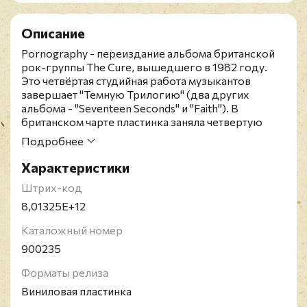
Описание
Pornography - переиздание альбома британской
рок-группы The Cure, вышедшего в 1982 году.
Это четвёртая студийная работа музыкантов
завершает "Темную Трилогию" (два других
альбома - "Seventeen Seconds" и "Faith"). В
британском чарте пластинка заняла четвертую
строчку, и теперь считается одной из наиболее
Подробнее
важных работ в стиле готик-рока.
Ремастированное делюкс-переиздание на
Характеристики
двойном черном виниле в разворотном конверте.
Штрих-код
Содержит 8 бонусных треков. The Cure -
британская рок-группа, образованная в 1976 году
8,01325E+12
и выступающая по сей день. Группа появилась в
Каталожный номер
рамках движения постпанка и новой волны, их
творчество 80-х годов способствовало
900235
становлению готик-рока, а к началу 90-х The Cure
стали одной из самых популярных групп в жанре
Форматы релиза
альтернативного рока. Состав часто менялся, и
Виниловая пластинка
только фронтмен Роберт Смит оставался