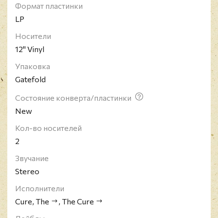
неизменным. В настоящий момент в активе
Формат пластинки
команды 13 альбомов и 39 синглов, которые
LP
разошлись тиражом более 27 миллионов
экземпляров. Издание снято с производства!
Носители
12" Vinyl
Упаковка
Gatefold
Состояние конверта/пластинки
New
Кол-во носителей
2
Звучание
Stereo
Исполнители
Cure, The
,
The Cure