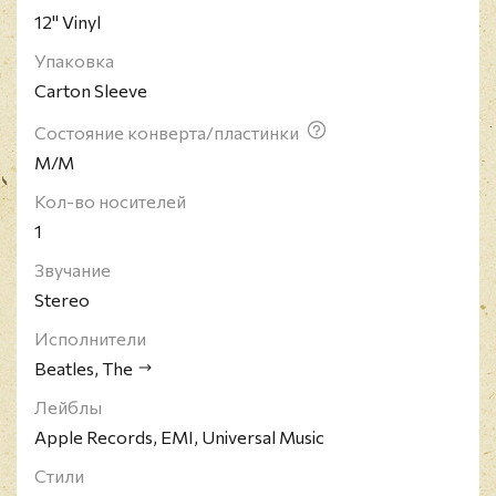
12" Vinyl
стало известно каждому человеку на планете. В
активе коллектива семь наград Грэмми, а каждый
Упаковка
её член награждён Орденом Британской
Carton Sleeve
Империи. Известный журнал Rolling Stone создал
список "500 величайших альбомов всех времен",
Состояние конверта/пластинки
где на первом месте разместилась работа Битлз
M/M
"Sgt. Pepper's Lonely Hearts Club Band".
Кол-во носителей
1
Звучание
Stereo
Исполнители
Beatles, The
Лейблы
Apple Records, EMI, Universal Music
Стили