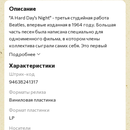
Описание
"A Hard Day's Night" - третья студийная работа
Beatles, впервые изданная в 1964 году. Большая
часть песен была написана специально для
одноименного фильма, в котором члены
коллектива сыграли самих себя. Это первый
альбом Beatles с полностью оригинальным
Подробнее
материалом, авторами которого стали
Характеристики
Lennon/McCartney. Пластинка около полугода
возглавляла британский чарт.
Штрих-код
Альбом из бокс-сета 2012 года The Beatles "The
94638241317
Beatles in Stereo " (16 LP).
Форматы релиза
Конверт и винил в идеальном состоянии.
Виниловая пластинка
The Beatles, они же "великолепная четвёрка", они
же "ливерпульская четвёрка" или просто "Битлы" -
Формат пластинки
легендарная рок-группа, которая была создана в
LP
1960 году. Несмотря на то, что квартет
Носители
просуществовал только до 1970 года, имя группы