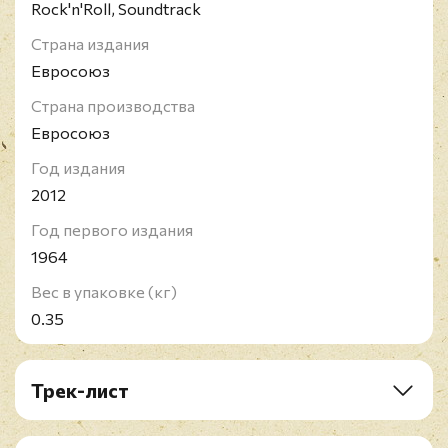
Rock'n'Roll, Soundtrack
Страна издания
Евросоюз
Страна производства
Евросоюз
Год издания
2012
Год первого издания
1964
Вес в упаковке (кг)
0.35
Трек-лист
A1. A Hard Day's Night
A2. I Should Have Known Better