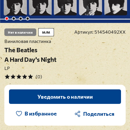
Артикул:
514540492XX
Нет в наличии
M/M
Виниловая пластинка
The Beatles
A Hard Day's Night
LP
(0)
Уведомить о наличии
В избранное