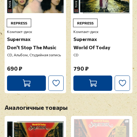
Перед публикацией отзывы проходят
модерацию
REPRESS
REPRESS
Компакт-диск
Компакт-диск
Supermax
Supermax
Don't Stop The Music
World Of Today
CD, Альбом, Студийная запись
CD
690 ₽
790 ₽
Аналогичные товары