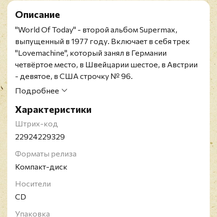
Описание
"World Of Today" - второй альбом Supermax,
выпущенный в 1977 году. Включает в себя трек
"Lovemachine", который занял в Германии
четвёртое место, в Швейцарии шестое, в Австрии
- девятое, в США строчку № 96.
Supermax - проект австрийского музыканта Kurt
Подробнее
Hauenstein, основанный в 1976 году. Музыка
Характеристики
Supermax вобрала в себя множество
музыкальных стилей: соул, фанк, диско, джаз,
Штрих-код
регги, африканские ритмы и др. Kurt Hauenstein
22924229329
стал первым белым музыкантом, который принял
Форматы релиза
участие в фестивале "Reggae Sunsplash",
Компакт-диск
проходившем на Ямайке.
Носители
CD
Упаковка