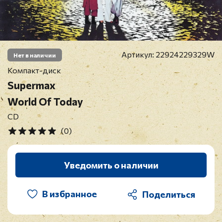
Артикул:
22924229329W
Нет в наличии
Компакт-диск
Supermax
World Of Today
CD
(0)
Уведомить о наличии
В избранное