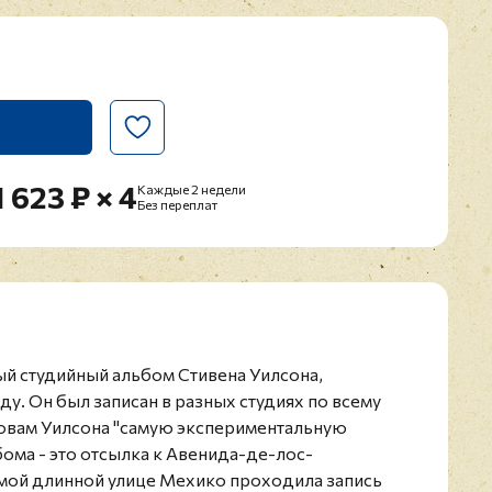
1 623 ₽ × 4
Каждые 2 недели
Без переплат
ный студийный альбом Стивена Уилсона,
у. Он был записан в разных студиях по всему
ловам Уилсона "самую экспериментальную
бома - это отсылка к Авенида-де-лос-
амой длинной улице Мехико проходила запись