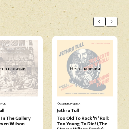
т в наличии
Нет в наличии
иск
Компакт-диск
ull
Jethro Tull
 In The Gallery
Too Old To Rock 'N' Roll:
even Wilson
Too Young To Die! (The
Steven Wilson Remix)