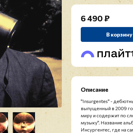
6 490 ₽
В корзину
Описание
"Insurgentes" - дебют
выпущенный в 2009 год
миру и содержит по с
музыку". Название аль
Инсургентес, где на с