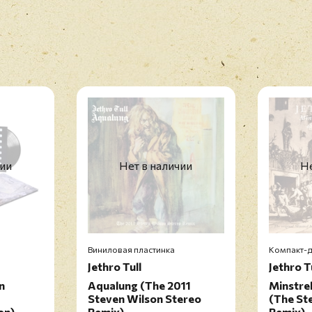
чии
Нет в наличии
Не
Виниловая пластинка
Компакт-д
Jethro Tull
Jethro T
n
Aqualung (The 2011
Minstrel
Steven Wilson Stereo
(The St
on)
Remix)
Remix)