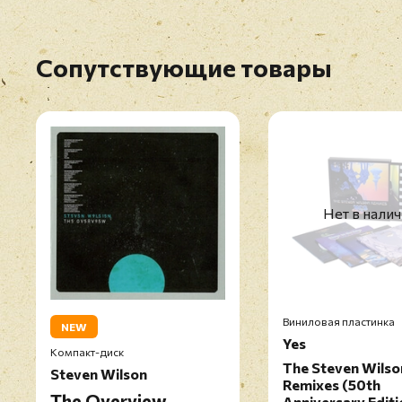
Сопутствующие товары
Нет в нали
Виниловая пластинка
NEW
Yes
Компакт-диск
The Steven Wilso
Steven Wilson
Remixes (50th
The Overview
Anniversary Editi