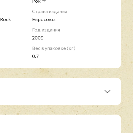
Рок
зводства.
Страна издания
e Rock
Евросоюз
Год издания
2009
Вес в упаковке (кг)
0.7
das