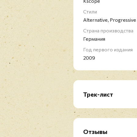
Kscope
Издание снято с прои
Стили
Alternative, Progressiv
Страна производства
Германия
Год первого издания
2009
Трек-лист
LP 1
A1. Harmony Korine
A2. Abandoner
A3. Salvaging
Отзывы
B1. Veneno Para Las Ha