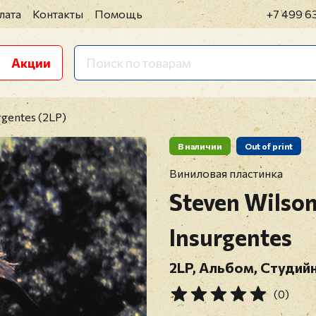
лата
Контакты
Помощь
+7 499 6
Акции
rgentes (2LP)
В наличии
Out of print
Виниловая пластинка
Steven Wilso
Insurgentes
2LP, Альбом, Студийн
(0)