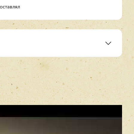
The Courts Of The Sun
оставлял
E-mail
*
)