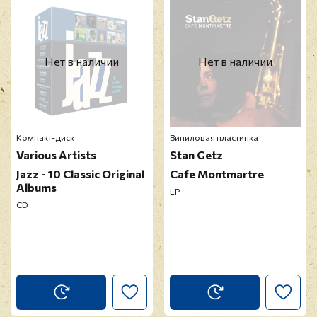
E-mail
*
Нет в наличии
Нет в наличии
Отзыв
*
Компакт-диск
Виниловая пластинка
Various Artists
Stan Getz
Jazz - 10 Classic Original
Cafe Montmartre
Albums
LP
CD
Прикрепить фото
Оставить отзыв
Перед публикацией отзывы проходят