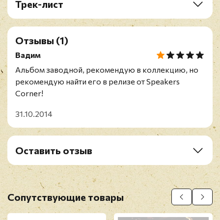
Трек-лист
A1. Manha De Carnival (Morning Of Carnival)
A2. Balanço No Samba (Street Dance)
Отзывы
(1)
A3. Melancolico (Melancholy)
A4. Entre Amigos (Sympathy Between Friends)
Вадим
B1. Chega De Saudade (Too Much Longing)
Альбом заводной, рекомендую в коллекцию, но
B2. Noite Triste (Night Sadness)
рекомендую найти его в релизе от Speakers
B3. Samba De Uma Nota So (One Note Samba)
Corner!
B4. Bim Bom
31.10.2014
Оставить отзыв
Рейтинг
*
Имя
*
Сопутствующие товары