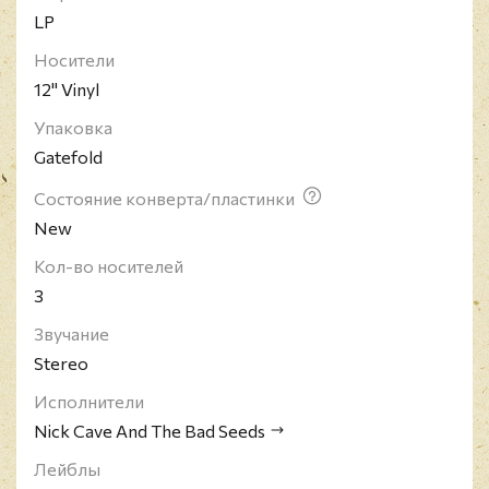
LP
распада первого проекта Кейва и Мика Харви -
The Birthday Party. Основой для звучания новая
Носители
группа взяла нойз-рок, а также элементы таких
12" Vinyl
стилей как панк-рок, готик-рок, блюз и ноу-вейв.
Упаковка
Gatefold
Состояние конверта/пластинки
New
Кол-во носителей
3
Звучание
Stereo
Исполнители
Nick Cave And The Bad Seeds
Лейблы