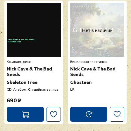
E2. The Ship Song (Single Version)
E3. Stranger Than Kindness
F1. Jubilee Street (Alternative Video Version)
E-mail
*
F2. Nature Boy (Single Version)
F3. We No Who U R
Нет в наличии
F4. Stagger Lee
Отзыв
*
Компакт-диск
Виниловая пластинка
Nick Cave & The Bad
Nick Cave & The Bad
Seeds
Seeds
Skeleton Tree
Ghosteen
CD, Альбом, Студийная запись
LP
Прикрепить фото
690 ₽
Оставить отзыв