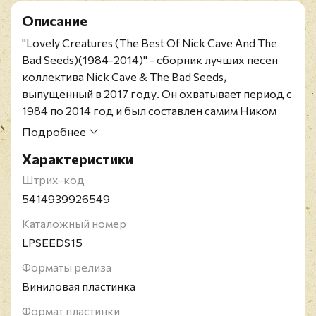
Описание
"Lovely Creatures (The Best Of Nick Cave And The
Bad Seeds)(1984-2014)" - сборник лучших песен
коллектива Nick Cave & The Bad Seeds,
выпущенный в 2017 году. Он охватывает период с
1984 по 2014 год и был составлен самим Ником
Кейвом, основателем группы Миком Харви и
Подробнее
текущими участниками Bad Seed. Релиз вошел в
Характеристики
десятку лучших в чартах Великобритании,
Бельгии, Австралии и Португалии.
Штрих-код
Ремастированное издание на тройном 180-
5414939926549
граммовом чёрном виниле. Текстурированный
Каталожный номер
конверт. Содержит матовую вкладку с трек-
LPSEEDS15
листом размером 12 дюймов.
Nick Cave and the Bad Seeds - рок-группа с
Форматы релиза
международным составом, основанная в 1983
Виниловая пластинка
году в Мельбурне австралийским музыкантом
Формат пластинки
Ником Кейвом. Коллектив был основан после