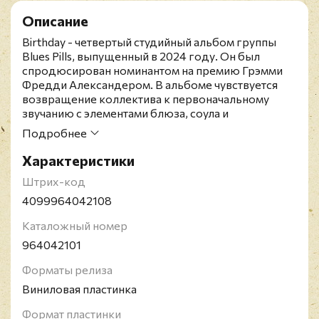
Описание
Birthday - четвертый студийный альбом группы
Blues Pills, выпущенный в 2024 году. Он был
спродюсирован номинантом на премию Грэмми
Фредди Александером. В альбоме чувствуется
возвращение коллектива к первоначальному
звучанию с элементами блюза, соула и
психоделического рока. Издание представлено
Подробнее
на виниле цвета слоновой кости. Blues Pills -
шведская рок-группа, созданная в 2011 году.
Характеристики
Записала четыре мини-альбома и несколько
Штрих-код
синглов на немецком лейбле звукозаписи Nuclear
Blast, после чего вышел официальный дебютный
4099964042108
релиз "Blues Pills". Второй альбом "Lady in Gold"
Каталожный номер
был выпущен в августе 2016 года, заняв первое
место в хит-параде Германии.
964042101
Форматы релиза
Виниловая пластинка
Формат пластинки