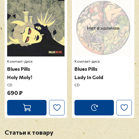
модерацию
Нет в наличии
Компакт-диск
Компакт-диск
Blues Pills
Blues Pills
Holy Moly!
Lady In Gold
CD
CD
690 ₽
Статьи к товару