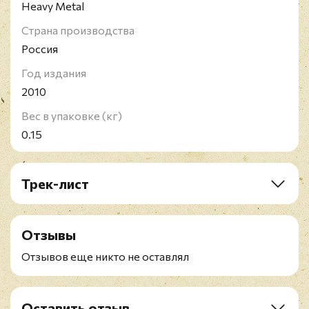
Heavy Metal
Страна производства
Россия
Год издания
2010
Вес в упаковке (кг)
0.15
Трек-лист
1. The Eternal
2. Until It's Over
Отзывы
3. Sorrow in Our Hearts
4. Whatever Hurts
Отзывов еще никто не оставлял
5. The Waking Hour
6. Visions
7. The Last Decision
Оставить отзыв