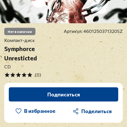
Артикул:
4601250371320SZ
Нет в наличии
Компакт-диск
Symphorce
Unresticted
CD
(0)
Подписаться
В избранное