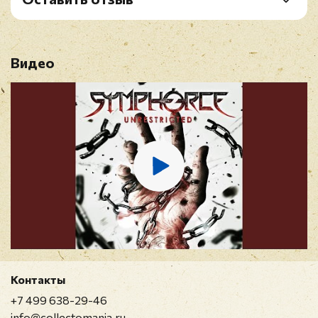
8. The Mindless
Рейтинг
*
9. Worlds Seem to Collide
10. Do You Ever Wonder
Видео
Имя
*
E-mail
*
Отзыв
*
Контакты
+7 499 638-29-46
info@collectomania.ru