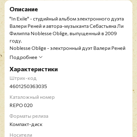
Описание
"In Exile" - студийный альбом электронного дуэта
Валери Реней и автора-музыканта Себастьяна Ли
Филиппа Noblesse Oblige, выпущенный в 2009
году.
Noblesse Oblige - электронный дуэт Валери Реней
и автора-музыканта Себастьяна Ли Филиппа. В
Подробнее
2006 году у них выходит дебютный альбом
Характеристики
"Privilege Entails Responsibility".
Штрих-код
4601250363035
Каталожный номер
REPO 020
Форматы релиза
Компакт-диск
Носители