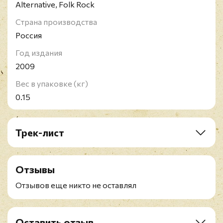
Alternative, Folk Rock
Страна производства
Россия
Год издания
2009
Вес в упаковке (кг)
0.15
Трек-лист
1. A.M.
2. Das Soldatengluck
Отзывы
3. Jalouse
4. Seaside Suicide
Отзывов еще никто не оставлял
5. Tanz, Mephisto!
6. Barracuda
7. Hit The Bongo
Оставить отзыв