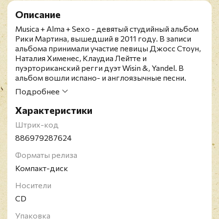
Описание
Musica + Alma + Sexo - девятый студийный альбом
Рики Мартина, вышедший в 2011 году. В записи
альбома принимали участие певицы Джосс Стоун,
Наталия Хименес, Клаудиа Лейтте и
пуэрториканский регги дуэт Wisin &, Yandel. В
альбом вошли испано- и англоязычные песни.
"Musica + Alma + Sexo" завоевал бриллиантовый
Подробнее
статус, разойдясь к 2015 году в количестве более
300 000 копий по всему миру. Издание на CD.
Характеристики
Энрике Мартин Моралес - пуэрто-риканский
Штрих-код
певец, музыкант, актёр и писатель. Мартин начал
свою карьеру в 12 лет в мальчишеской поп-группе
886979287624
Menudo, после пяти лет, проведенных в группе, он
Форматы релиза
выпустил несколько испаноязычных альбомов в
1990-е. Он также выступал на сцене и на ТВ в
Компакт-диск
Мексике, от чего стал местной звездой. В 1994
году он появился в главных ролях в американской
Носители
мыльной опере "Главный госпиталь", сыграв
CD
пуэрто-риканского певца.
Упаковка