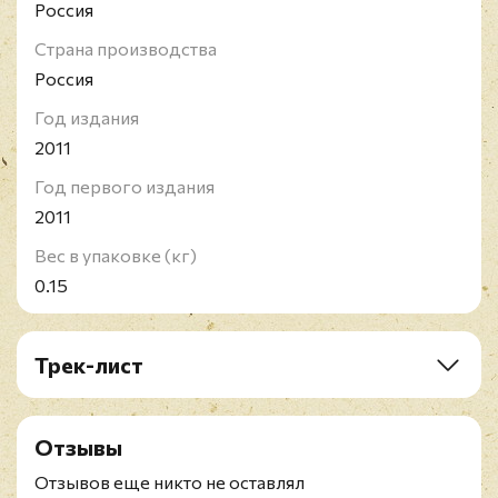
Россия
Страна производства
Россия
Год издания
2011
Год первого издания
2011
Вес в упаковке (кг)
0.15
Трек-лист
1 Más
2 Frío
Отзывы
3 Lo Mejor De Mi Vida Eres Tú
4 Te Vas
Отзывов еще никто не оставлял