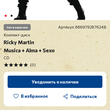
Артикул:
886979287624B
Нет в наличии
Компакт-диск
Ricky Martin
Musica + Alma + Sexo
CD
(0)
Уведомить о наличии
В избранное