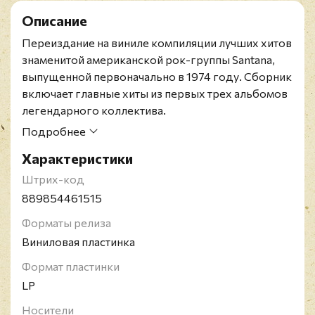
Описание
Переиздание на виниле компиляции лучших хитов
знаменитой американской рок-группы Santana,
выпущенной первоначально в 1974 году. Сборник
включает главные хиты из первых трех альбомов
легендарного коллектива.
Карлос Сантана - американский гитарист,
Подробнее
родившийся в 1947 году в Мексике. Много раз
Характеристики
был удостоен премии Грэмми, особенно в период
своего звездного часа 1960-70 годов. Песня
Штрих-код
"Black Magic Woman" того времени стала
889854461515
бессмертным хитом. Возвращение на вершины
Форматы релиза
чартов произошло в 1999 году с выходом в свет
Виниловая пластинка
альбома "Supernatural". Пластинка получила
Грэмми в номинации "лучший альбом года" и
Формат пластинки
содержала хиты "Maria Maria" и "Smooth". Всего
LP
было продано 30 миллионов копий его пластинок,
Носители
14 альбомов стали золотыми, 9 - платиновыми.