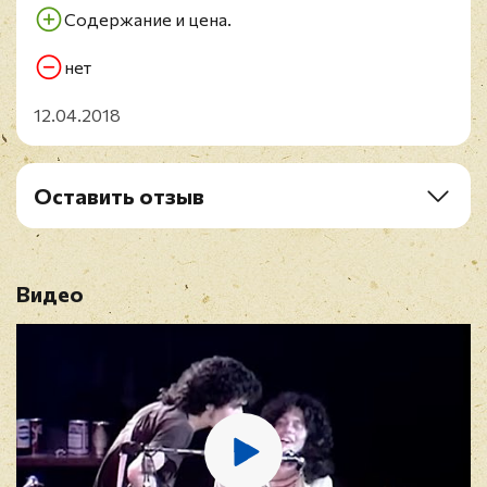
B3. Everything's Coming Our Way
Содержание и цена.
B4. Se A Cabo
B5. Everybody's Everything
нет
12.04.2018
Оставить отзыв
Рейтинг
*
Видео
Имя
*
E-mail
*