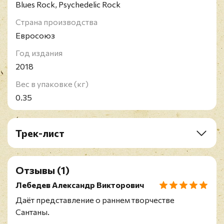
Blues Rock, Psychedelic Rock
Страна производства
Евросоюз
Год издания
2018
Вес в упаковке (кг)
0.35
Трек-лист
A1. Evil Ways
A2. Jingo
Отзывы
(1)
A3. Hope You're Feeling Better
A4. Samba Pa Ti
Лебедев Александр Викторович
A5. Persuasion
Даёт представление о раннем творчестве
B1. Black Magic Woman
Сантаны.
B2. Oye Como Va